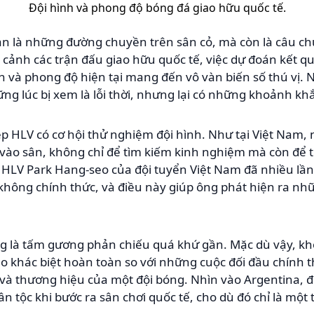
Đội hình và phong độ bóng đá giao hữu quốc tế.
ản là những đường chuyền trên sân cỏ, mà còn là câu 
 cảnh các trận đấu giao hữu quốc tế, việc dự đoán kết 
 và phong độ hiện tại mang đến vô vàn biến số thú vị. N
những lúc bị xem là lỗi thời, nhưng lại có những khoảnh kh
p HLV có cơ hội thử nghiệm đội hình. Như tại Việt Nam, 
 vào sân, không chỉ để tìm kiếm kinh nghiệm mà còn để 
ụ, HLV Park Hang-seo của đội tuyển Việt Nam đã nhiều lần
không chính thức, và điều này giúp ông phát hiện ra nh
 là tấm gương phản chiếu quá khứ gần. Mặc dù vậy, khôn
 khác biệt hoàn toàn so với những cuộc đối đầu chính 
 và thương hiệu của một đội bóng. Nhìn vào Argentina,
 tộc khi bước ra sân chơi quốc tế, cho dù đó chỉ là một 