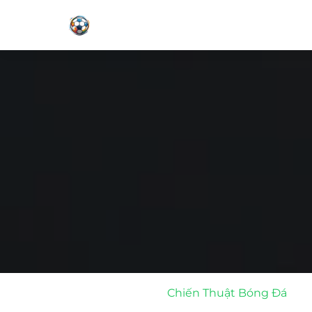
Chiến Thuật Bóng Đá