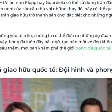
 HLV lớn như Klopp hay Guardiola có thể sử dụng trận đ
ch nghi của các cầu thủ với những thay đổi này có thể qu
c trận giao hữu trở thành sân chơi đặc biệt cho những
ững yếu tố trên, chúng ta có thể đưa ra những dự đoán
 vậy, bóng đá luôn đầy bất ngờ, tạo nên một vẻ đẹp khô
u sâu thêm, mời bạn khám phá thế giới
bóng đá quốc tế 
giao hữu quốc tế: Đội hình và phong