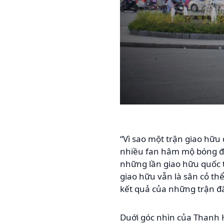
“Vì sao một trận giao hữu 
nhiều fan hâm mộ bóng đá 
những lần giao hữu quốc 
giao hữu vẫn là sân cỏ th
kết quả của những trận đ
Duới góc nhìn của Thanh 