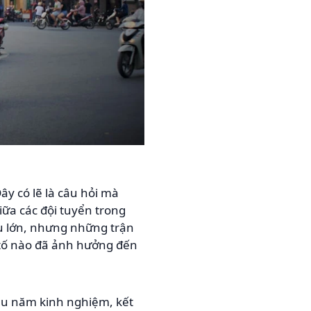
ây có lẽ là câu hỏi mà
iữa các đội tuyển trong
u lớn, nhưng những trận
u tố nào đã ảnh hưởng đến
ều năm kinh nghiệm, kết