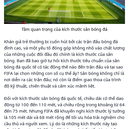
Tầm quan trọng của kích thước sân bóng đá
Khán giả trẻ thường bị cuốn hút bởi các trận đấu bóng đá
đỉnh cao, và một yếu tố đóng góp không nhỏ vào chất lượng
của những cuộc đối đầu đó chính là kích thước của sân
bóng. Bạn đã bao giờ tự hỏi kích thước tiêu chuẩn của sân
bóng đá quốc tế có tác động thế nào đến trận đấu và tại sao
FIFA lại chọn những con số cụ thể ấy? Sân bóng không chỉ là
nơi diễn ra các trận đấu; nó còn là điểm giao thoa của trình
độ kỹ thuật, chiến thuật và cảm xúc mãnh liệt.
Đối với kích thước sân bóng đá quốc tế, chiều dài có thể dao
động từ 100 đến 110 mét, và chiều rộng trong khoảng từ 64
đến 75 mét. Nhưng FIFA đã khuyến nghị kích thước lý tưởng
là 105 mét dài và 68 mét rộng để tối ưu hóa trải nghiệm cho
cầu thủ và người xem. Lý do là những kích thước này tạo