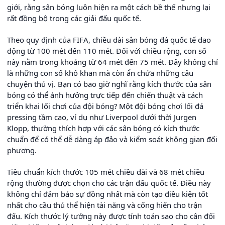
giới, rằng sân bóng luôn hiện ra một cách bề thế nhưng lại
rất đồng bộ trong các giải đấu quốc tế.
Theo quy định của FIFA, chiều dài sân bóng đá quốc tế dao
động từ 100 mét đến 110 mét. Đối với chiều rộng, con số
này nằm trong khoảng từ 64 mét đến 75 mét. Đây không chỉ
là những con số khô khan mà còn ẩn chứa những câu
chuyện thú vị. Bạn có bao giờ nghĩ rằng kích thước của sân
bóng có thể ảnh hưởng trực tiếp đến chiến thuật và cách
triển khai lối chơi của đội bóng? Một đội bóng chơi lối đá
pressing tầm cao, ví dụ như Liverpool dưới thời Jurgen
Klopp, thường thích hợp với các sân bóng có kích thước
chuẩn để có thể dễ dàng áp đảo và kiểm soát không gian đối
phương.
Tiêu chuẩn kích thước 105 mét chiều dài và 68 mét chiều
rộng thường được chọn cho các trận đấu quốc tế. Điều này
không chỉ đảm bảo sự đồng nhất mà còn tạo điều kiện tốt
nhất cho cầu thủ thể hiện tài năng và cống hiến cho trận
đấu. Kích thước lý tưởng này được tính toán sao cho cân đối