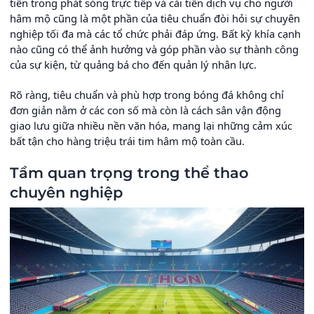
tiến trong phát sóng trực tiếp và cải tiến dịch vụ cho người
hâm mộ cũng là một phần của tiêu chuẩn đòi hỏi sự chuyên
nghiệp tối đa mà các tổ chức phải đáp ứng. Bất kỳ khía cạnh
nào cũng có thể ảnh hưởng và góp phần vào sự thành công
của sự kiện, từ quảng bá cho đến quản lý nhân lực.
Rõ ràng, tiêu chuẩn và phù hợp trong bóng đá không chỉ
đơn giản nằm ở các con số mà còn là cách sân vận động
giao lưu giữa nhiều nền văn hóa, mang lại những cảm xúc
bất tận cho hàng triệu trái tim hâm mộ toàn cầu.
Tầm quan trọng trong thể thao
chuyên nghiệp