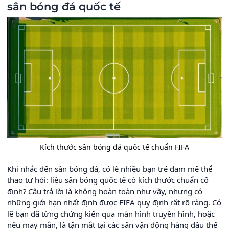
sân bóng đá quốc tế
Kích thước sân bóng đá quốc tế chuẩn FIFA
Khi nhắc đến sân bóng đá, có lẽ nhiều bạn trẻ đam mê thể
thao tự hỏi: liệu sân bóng quốc tế có kích thước chuẩn cố
định? Câu trả lời là không hoàn toàn như vậy, nhưng có
những giới hạn nhất định được FIFA quy định rất rõ ràng. Có
lẽ bạn đã từng chứng kiến qua màn hình truyền hình, hoặc
nếu may mắn, là tận mắt tại các sân vận động hàng đầu thế