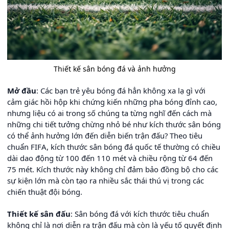
Thiết kế sân bóng đá và ảnh hưởng
Mở đầu
: Các bạn trẻ yêu bóng đá hẳn không xa lạ gì với
cảm giác hồi hộp khi chứng kiến những pha bóng đỉnh cao,
nhưng liệu có ai trong số chúng ta từng nghĩ đến cách mà
những chi tiết tưởng chừng nhỏ bé như kích thước sân bóng
có thể ảnh hưởng lớn đến diễn biến trận đấu? Theo tiêu
chuẩn FIFA, kích thước sân bóng đá quốc tế thường có chiều
dài dao động từ 100 đến 110 mét và chiều rộng từ 64 đến
75 mét. Kích thước này không chỉ đảm bảo đồng bộ cho các
sự kiện lớn mà còn tạo ra nhiều sắc thái thú vị trong các
chiến thuật đội bóng.
Thiết kế sân đấu
: Sân bóng đá với kích thước tiêu chuẩn
không chỉ là nơi diễn ra trận đấu mà còn là yếu tố quyết định