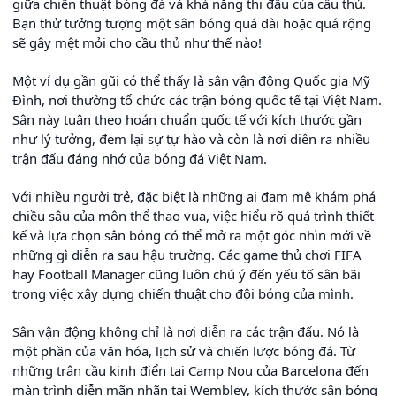
giữa chiến thuật bóng đá và khả năng thi đấu của cầu thủ.
Bạn thử tưởng tượng một sân bóng quá dài hoặc quá rộng
sẽ gây mệt mỏi cho cầu thủ như thế nào!
Một ví dụ gần gũi có thể thấy là sân vận động Quốc gia Mỹ
Đình, nơi thường tổ chức các trận bóng quốc tế tại Việt Nam.
Sân này tuân theo hoán chuẩn quốc tế với kích thước gần
như lý tưởng, đem lại sự tự hào và còn là nơi diễn ra nhiều
trận đấu đáng nhớ của bóng đá Việt Nam.
Với nhiều người trẻ, đặc biệt là những ai đam mê khám phá
chiều sâu của môn thể thao vua, việc hiểu rõ quá trình thiết
kế và lựa chọn sân bóng có thể mở ra một góc nhìn mới về
những gì diễn ra sau hậu trường. Các game thủ chơi FIFA
hay Football Manager cũng luôn chú ý đến yếu tố sân bãi
trong việc xây dựng chiến thuật cho đội bóng của mình.
Sân vận động không chỉ là nơi diễn ra các trận đấu. Nó là
một phần của văn hóa, lịch sử và chiến lược bóng đá. Từ
những trận cầu kinh điển tại Camp Nou của Barcelona đến
màn trình diễn mãn nhãn tại Wembley, kích thước sân bóng