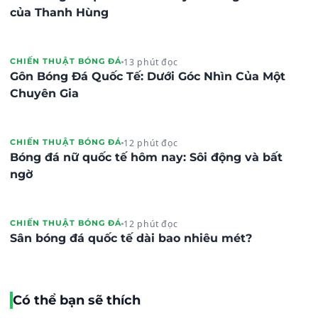
của Thanh Hùng
13 phút đọc
CHIẾN THUẬT BÓNG ĐÁ
Gôn Bóng Đá Quốc Tế: Dưới Góc Nhìn Của Một
Chuyên Gia
12 phút đọc
CHIẾN THUẬT BÓNG ĐÁ
Bóng đá nữ quốc tế hôm nay: Sôi động và bất
ngờ
12 phút đọc
CHIẾN THUẬT BÓNG ĐÁ
Sân bóng đá quốc tế dài bao nhiêu mét?
Có thể bạn sẽ thích