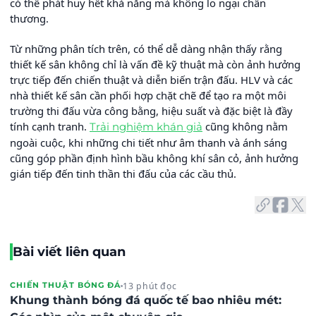
có thể phát huy hết khả năng mà không lo ngại chấn
thương.
Từ những phân tích trên, có thể dễ dàng nhận thấy rằng
thiết kế sân không chỉ là vấn đề kỹ thuật mà còn ảnh hưởng
trực tiếp đến chiến thuật và diễn biến trận đấu. HLV và các
nhà thiết kế sân cần phối hợp chặt chẽ để tạo ra một môi
trường thi đấu vừa công bằng, hiệu suất và đặc biệt là đầy
tính cạnh tranh.
cũng không nằm
Trải nghiệm khán giả
ngoài cuộc, khi những chi tiết như âm thanh và ánh sáng
cũng góp phần định hình bầu không khí sân cỏ, ảnh hưởng
gián tiếp đến tinh thần thi đấu của các cầu thủ.
Bài viết liên quan
13 phút đọc
CHIẾN THUẬT BÓNG ĐÁ
Khung thành bóng đá quốc tế bao nhiêu mét: