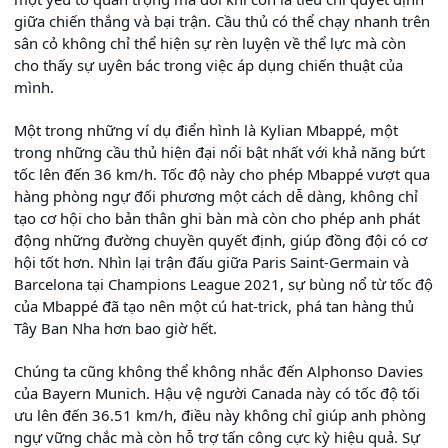
giữa chiến thắng và bại trận. Cầu thủ có thể chạy nhanh trên
sân cỏ không chỉ thể hiện sự rèn luyện về thể lực mà còn
cho thấy sự uyên bác trong việc áp dụng chiến thuật của
mình.
Một trong những ví dụ điển hình là Kylian Mbappé, một
trong những cầu thủ hiện đại nổi bật nhất với khả năng bứt
tốc lên đến 36 km/h. Tốc độ này cho phép Mbappé vượt qua
hàng phòng ngự đối phương một cách dễ dàng, không chỉ
tạo cơ hội cho bản thân ghi bàn mà còn cho phép anh phát
động những đường chuyền quyết định, giúp đồng đội có cơ
hội tốt hơn. Nhìn lại trận đấu giữa Paris Saint-Germain và
Barcelona tại Champions League 2021, sự bùng nổ từ tốc độ
của Mbappé đã tạo nên một cú hat-trick, phá tan hàng thủ
Tây Ban Nha hơn bao giờ hết.
Chúng ta cũng không thể không nhắc đến Alphonso Davies
của Bayern Munich. Hậu vệ người Canada này có tốc độ tối
ưu lên đến 36.51 km/h, điều này không chỉ giúp anh phòng
ngự vững chắc mà còn hỗ trợ tấn công cực kỳ hiệu quả. Sự