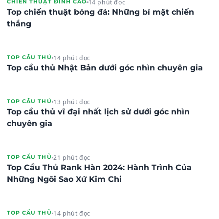
14 phút đọc
CHIẾN THUẬT ĐỈNH CAO
Top chiến thuật bóng đá: Những bí mật chiến
thắng
14 phút đọc
TOP CẦU THỦ
Top cầu thủ Nhật Bản dưới góc nhìn chuyên gia
13 phút đọc
TOP CẦU THỦ
Top cầu thủ vĩ đại nhất lịch sử dưới góc nhìn
chuyên gia
21 phút đọc
TOP CẦU THỦ
Top Cầu Thủ Rank Hàn 2024: Hành Trình Của
Những Ngôi Sao Xứ Kim Chi
14 phút đọc
TOP CẦU THỦ