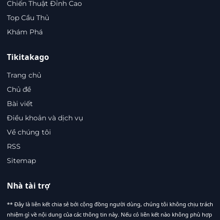
Chiến Thuật Đỉnh Cao
Top Cầu Thủ
Khám Phá
Tikitakago
Trang chủ
Chủ đề
Bài viết
Điều khoản và dịch vụ
Về chúng tôi
RSS
Sitemap
Nhà tài trợ
** Đây là liên kết chia sẻ bới cộng đồng người dùng, chúng tôi không chịu trách
nhiệm gì về nội dung của các thông tin này. Nếu có liên kết nào không phù hợp