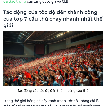
của từng quốc gia và CLB.
đá đặc trưng
Tác động của tốc độ đến thành công
của top 7 cầu thủ chạy nhanh nhất thế
giới
Tác động của tốc độ đến thành công cầu thủ
Trong thế giới bóng đá đầy cạnh tranh, tốc độ không chỉ là
một yếu tố quan trọng mà đôi khi còn là tiêu chí quyết định