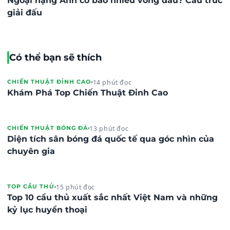
Ngoại hạng Anh có bao nhiêu vòng đấu? Cấu trúc
giải đấu
Có thể bạn sẽ thích
14 phút đọc
CHIẾN THUẬT ĐỈNH CAO
Khám Phá Top Chiến Thuật Đỉnh Cao
13 phút đọc
CHIẾN THUẬT BÓNG ĐÁ
Diện tích sân bóng đá quốc tế qua góc nhìn của
chuyên gia
15 phút đọc
TOP CẦU THỦ
Top 10 cầu thủ xuất sắc nhất Việt Nam và những
kỷ lục huyền thoại