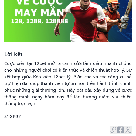
Lời kết
Cược xiên tại 12bet mở ra cánh cửa làm giàu nhanh chóng
cho những người chơi có kiến thức và chiến thuật hợp lý. Sự
kết hợp giữa Kèo xiên 12bet tỷ lệ ăn cao và các công cụ hỗ
trợ hiện đại giúp thành viên tự tin hơn trên hành trình chinh
phục những giải thưởng lớn. Hãy bắt đầu xây dựng vé cược
thông minh ngay hôm nay để tận hưởng niềm vui chiến
thắng trọn vẹn.
S1GP97