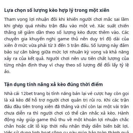
Lựa chọn số lượng kèo hợp lý trong một xiên
Tham vọng lợi nhuận đôi khi khiến người chơi mắc sai lầm
khi ghép quá nhiều trận đấu vào một vé. Xác suất chiến
thắng sẽ giảm dần theo số lượng kèo được thêm vào. Các
chuyên gia khuyến nghị game thủ nên duy trì độ dài của
xiên ở mức vừa phải từ 3 đến 5 trận đấu. Số lượng này đảm
bảo sự cân bằng giữa mức lợi nhuận kỳ vọng và khả năng
xảy ra của kết quả. Người chơi nên ưu tiên chất lượng của
từng nhận định thay vì chạy theo số lượng để đổi lấy tỷ lệ
ảo.
Tận dụng tính năng xả kèo đúng thời điểm
Nhà cái 12bet trang bị tính năng bán lại vé cược hay còn gọi
là xả kèo để hỗ trợ người chơi quản trị rủi ro. Khi các trận
đấu đầu tiên trong xiên đã thắng và chỉ còn lại một vài trận
chưa diễn ra thì người chơi có thể cân nhắc xả kèo. Hành
động này giúp game thủ thu về một khoản lợi nhuận chắc
chắn hoặc cắt lỗ kịp thời nếu nhận thấy diễn biến bất lợi.
Việc sử dụng linh hoạt công cụ này giúp bảo toàn thành quả