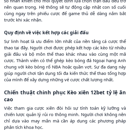
số nhân khiến cho mỗi quyết định lựa chọn trận đấu đều trở
nên quan trọng. Hệ thống sẽ tự động cập nhật con số cuối
cùng ngay trên phiếu cược để game thủ dễ dàng nắm bắt
trước khi xác nhận.
Quy định về việc kết hợp các giải đấu
Sự linh hoạt là ưu điểm lớn nhất của nền tảng cá cược thể
thao tại đây. Người chơi được phép kết hợp các kèo từ nhiều
giải đấu và bộ môn thể thao khác nhau vào cùng một mã
cược. Thành viên có thể ghép kèo bóng đá Ngoại hạng Anh
chung với kèo bóng rổ NBA hoặc quần vợt. Sự đa dạng này
giúp người chơi tận dụng tối đa kiến thức thể thao tổng hợp
của mình để xây dựng những vé cược chất lượng nhất.
Chiến thuật chinh phục Kèo xiên 12bet tỷ lệ ăn
cao
Việc tham gia cược xiên đòi hỏi sự tính toán kỹ lưỡng và
chiến lược quản lý rủi ro thông minh. Người chơi không nên
chỉ dựa vào may mắn mà cần áp dụng các phương pháp
phân tích khoa học.