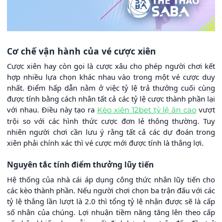
Cơ chế vận hành của vé cược xiên
Cược xiên hay còn gọi là cược xâu cho phép người chơi kết
hợp nhiều lựa chọn khác nhau vào trong một vé cược duy
nhất. Điểm hấp dẫn nằm ở việc tỷ lệ trả thưởng cuối cùng
được tính bằng cách nhân tất cả các tỷ lệ cược thành phần lại
với nhau. Điều này tạo ra
vượt
Kèo xiên 12bet tỷ lệ ăn cao
trội so với các hình thức cược đơn lẻ thông thường. Tuy
nhiên người chơi cần lưu ý rằng tất cả các dự đoán trong
xiên phải chính xác thì vé cược mới được tính là thắng lợi.
Nguyên tắc tính điểm thưởng lũy tiến
Hệ thống của nhà cái áp dụng công thức nhân lũy tiến cho
các kèo thành phần. Nếu người chơi chọn ba trận đấu với các
tỷ lệ thắng lần lượt là 2.0 thì tổng tỷ lệ nhận được sẽ là cấp
số nhân của chúng. Lợi nhuận tiềm năng tăng lên theo cấp