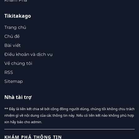
Khám Phá
Tikitakago
Trang chủ
Chủ đề
Bài viết
Điều khoản và dịch vụ
Về chúng tôi
RSS
Sitemap
Nhà tài trợ
** Đây là liên kết chia sẻ bới cộng đồng người dùng, chúng tôi không chịu trách
nhiệm gì về nội dung của các thông tin này. Nếu có liên kết nào không phù hợp
xin hãy báo cho admin.
KHÁM PHÁ THÔNG TIN