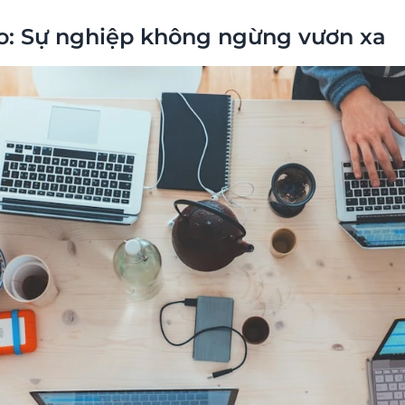
do: Sự nghiệp không ngừng vươn xa