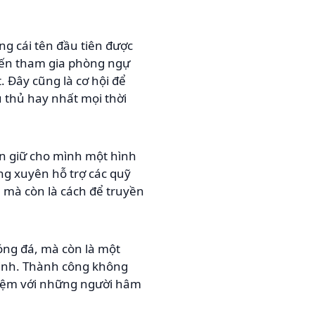
ng cái tên đầu tiên được
đến tham gia phòng ngự
 Đây cũng là cơ hội để
 thủ hay nhất mọi thời
n giữ cho mình một hình
ng xuyên hỗ trợ các quỹ
 mà còn là cách để truyền
óng đá, mà còn là một
tinh. Thành công không
nhiệm với những người hâm