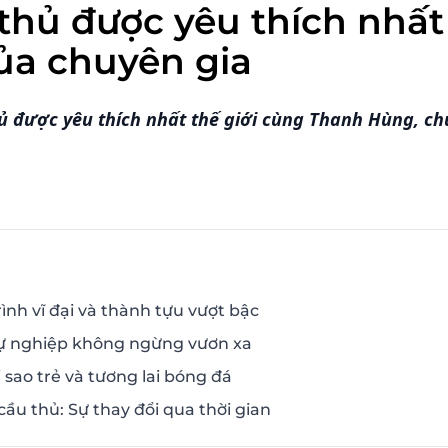
thủ được yêu thích nhất 
ủa chuyên gia
ủ được yêu thích nhất thế giới cùng Thanh Hùng, ch
rình vĩ đại và thành tựu vượt bậc
Sự nghiệp không ngừng vươn xa
sao trẻ và tương lai bóng đá
ầu thủ: Sự thay đổi qua thời gian