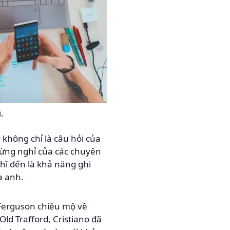
.
y không chỉ là câu hỏi của
gừng nghỉ của các chuyên
hĩ đến là khả năng ghi
a anh.
 Ferguson chiêu mộ về
ld Trafford, Cristiano đã