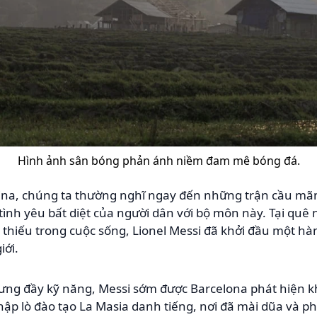
Hình ảnh sân bóng phản ánh niềm đam mê bóng đá.
ina, chúng ta thường nghĩ ngay đến những trận cầu m
tình yêu bất diệt của người dân với bộ môn này. Tại quê 
 thiếu trong cuộc sống, Lionel Messi đã khởi đầu một hà
iới.
ưng đầy kỹ năng, Messi sớm được Barcelona phát hiện kh
ập lò đào tạo La Masia danh tiếng, nơi đã mài dũa và p