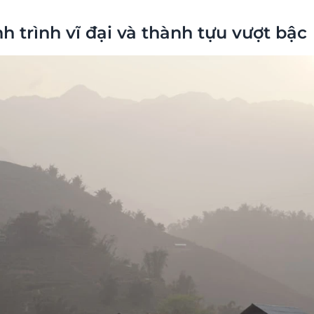
h trình vĩ đại và thành tựu vượt bậc