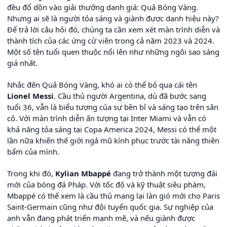
đều đổ dồn vào giải thưởng danh giá: Quả Bóng Vàng.
Nhưng ai sẽ là người tỏa sáng và giành được danh hiệu này?
Để trả lời câu hỏi đó, chúng ta cần xem xét màn trình diễn và
thành tích của các ứng cử viên trong cả năm 2023 và 2024.
Một số tên tuổi quen thuộc nổi lên như những ngôi sao sáng
giá nhất.
Nhắc đến Quả Bóng Vàng, khó ai có thể bỏ qua cái tên
Lionel Messi
. Cầu thủ người Argentina, dù đã bước sang
tuổi 36, vẫn là biểu tượng của sự bền bỉ và sáng tạo trên sân
cỏ. Với màn trình diễn ấn tượng tại Inter Miami và vẫn có
khả năng tỏa sáng tại Copa America 2024, Messi có thể một
lần nữa khiến thế giới ngả mũ kính phục trước tài năng thiên
bẩm của mình.
Trong khi đó,
Kylian Mbappé
đang trở thành một tượng đài
mới của bóng đá Pháp. Với tốc độ và kỹ thuật siêu phàm,
Mbappé có thể xem là cầu thủ mang lại làn gió mới cho Paris
Saint-Germain cũng như đội tuyển quốc gia. Sự nghiệp của
anh vẫn đang phát triển mạnh mẽ, và nếu giành được