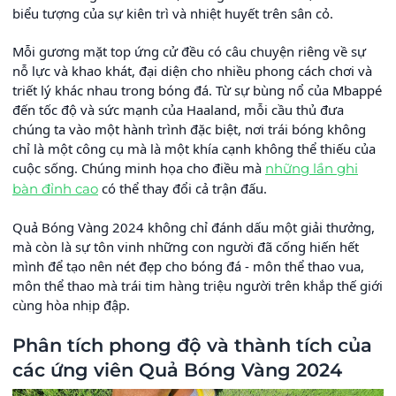
biểu tượng của sự kiên trì và nhiệt huyết trên sân cỏ.
Mỗi gương mặt top ứng cử đều có câu chuyện riêng về sự
nỗ lực và khao khát, đại diện cho nhiều phong cách chơi và
triết lý khác nhau trong bóng đá. Từ sự bùng nổ của Mbappé
đến tốc độ và sức mạnh của Haaland, mỗi cầu thủ đưa
chúng ta vào một hành trình đặc biệt, nơi trái bóng không
chỉ là một công cụ mà là một khía cạnh không thể thiếu của
cuộc sống. Chúng minh họa cho điều mà
những lần ghi
có thể thay đổi cả trận đấu.
bàn đỉnh cao
Quả Bóng Vàng 2024 không chỉ đánh dấu một giải thưởng,
mà còn là sự tôn vinh những con người đã cống hiến hết
mình để tạo nên nét đẹp cho bóng đá - môn thể thao vua,
môn thể thao mà trái tim hàng triệu người trên khắp thế giới
cùng hòa nhịp đập.
Phân tích phong độ và thành tích của
các ứng viên Quả Bóng Vàng 2024