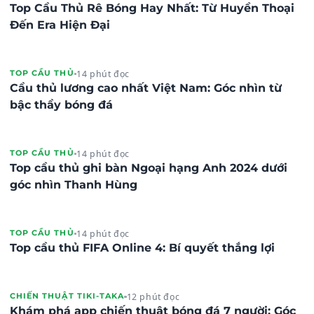
Top Cầu Thủ Rê Bóng Hay Nhất: Từ Huyền Thoại
Đến Era Hiện Đại
14 phút đọc
TOP CẦU THỦ
Cầu thủ lương cao nhất Việt Nam: Góc nhìn từ
bậc thầy bóng đá
14 phút đọc
TOP CẦU THỦ
Top cầu thủ ghi bàn Ngoại hạng Anh 2024 dưới
góc nhìn Thanh Hùng
14 phút đọc
TOP CẦU THỦ
Top cầu thủ FIFA Online 4: Bí quyết thắng lợi
12 phút đọc
CHIẾN THUẬT TIKI-TAKA
Khám phá app chiến thuật bóng đá 7 người: Góc