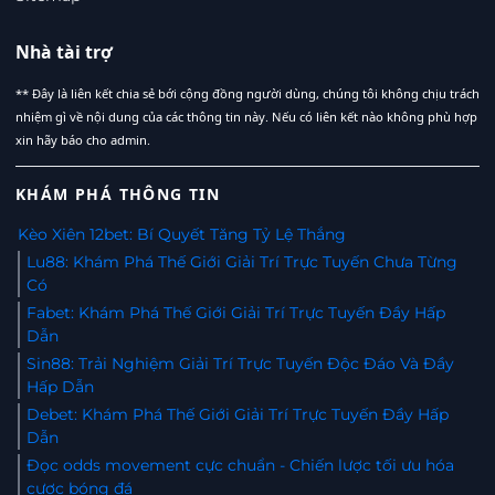
Nhà tài trợ
** Đây là liên kết chia sẻ bới cộng đồng người dùng, chúng tôi không chịu trách
nhiệm gì về nội dung của các thông tin này. Nếu có liên kết nào không phù hợp
xin hãy báo cho admin.
KHÁM PHÁ THÔNG TIN
Kèo Xiên 12bet: Bí Quyết Tăng Tỷ Lệ Thắng
Lu88: Khám Phá Thế Giới Giải Trí Trực Tuyến Chưa Từng
Có
Fabet: Khám Phá Thế Giới Giải Trí Trực Tuyến Đầy Hấp
Dẫn
Sin88: Trải Nghiệm Giải Trí Trực Tuyến Độc Đáo Và Đầy
Hấp Dẫn
Debet: Khám Phá Thế Giới Giải Trí Trực Tuyến Đầy Hấp
Dẫn
Đọc odds movement cực chuẩn - Chiến lược tối ưu hóa
cược bóng đá