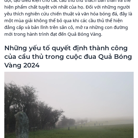
đội, tạo điều kiện cho các cầu thủ thử thách bản thân và thể
hiện phẩm chất tuyệt vời nhất của họ. Đối với những người
yêu thích nghiên cứu chiến thuật và văn hóa bóng đá, đây là
một mùa giải không thể bỏ qua khi các cầu thủ thể hiện
đẳng cấp và bản lĩnh trên sân cỏ, mở ra những con đường
mới trong hành trình đạt đến Quả Bóng Vàng.
Những yếu tố quyết định thành công
của cầu thủ trong cuộc đua Quả Bóng
Vàng 2024