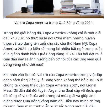
Vai trò Copa America trong Quả Bóng Vàng 2024
Trong thế giới bóng đá, Copa America không chỉ là một giải
đấu khu vực; nó thực sự là nơi ươm mầm những huyền
thoại và tạo dựng tên tuổi cho các cầu thủ Nam Mỹ. Copa
America 2024 dự kiến sẽ mang lại nhiều bất ngờ trong cuộc
đua giành danh hiệu Quả Bóng Vàng 2024. Câu hỏi đặt ra là:
Giải đấu này sẽ ảnh hưởng đến cơ hội của các ứng viên quả
bóng vàng như thế nào?
Khi nhìn vào lịch sử, vai trò của Copa America trong việc lập
danh sách ứng viên Quả Bóng Vàng không thể bỏ qua. Có lẽ
chúng ta không thể quên Copa America 2021, nơi Lionel
Messi đã dẫn dắt đội tuyển Argentina đoạt cúp vô địch, qua
đó củng cố vị thế của anh trong cả mùa giải và giúp anh
giành được Quả Bóng Vàng năm đó. Điều này minh chứng
rõ ràng rằng màn trình diễn xuất sắc trong một giải đấu