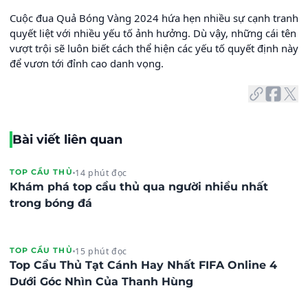
Cuộc đua Quả Bóng Vàng 2024 hứa hẹn nhiều sự cạnh tranh
quyết liệt với nhiều yếu tố ảnh hưởng. Dù vậy, những cái tên
vượt trội sẽ luôn biết cách thể hiện các yếu tố quyết định này
để vươn tới đỉnh cao danh vọng.
Bài viết liên quan
14 phút đọc
TOP CẦU THỦ
Khám phá top cầu thủ qua người nhiều nhất
trong bóng đá
15 phút đọc
TOP CẦU THỦ
Top Cầu Thủ Tạt Cánh Hay Nhất FIFA Online 4
Dưới Góc Nhìn Của Thanh Hùng