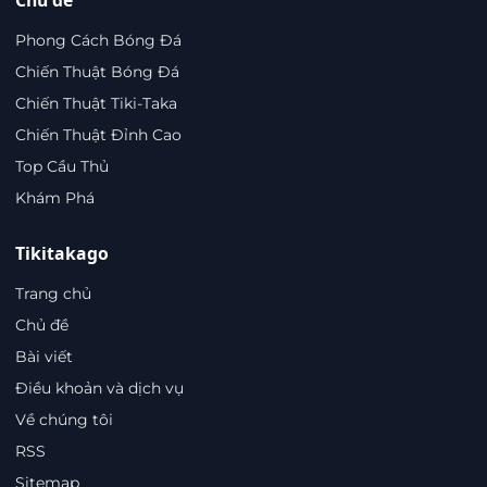
Phong Cách Bóng Đá
Chiến Thuật Bóng Đá
Chiến Thuật Tiki-Taka
Chiến Thuật Đỉnh Cao
Top Cầu Thủ
Khám Phá
Tikitakago
Trang chủ
Chủ đề
Bài viết
Điều khoản và dịch vụ
Về chúng tôi
RSS
Sitemap