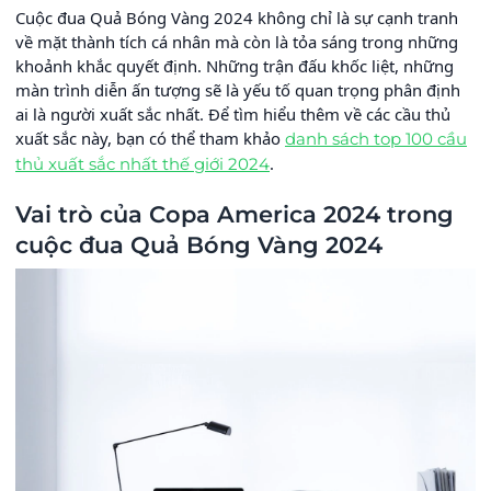
Cuộc đua Quả Bóng Vàng 2024 không chỉ là sự cạnh tranh
về mặt thành tích cá nhân mà còn là tỏa sáng trong những
khoảnh khắc quyết định. Những trận đấu khốc liệt, những
màn trình diễn ấn tượng sẽ là yếu tố quan trọng phân định
ai là người xuất sắc nhất. Để tìm hiểu thêm về các cầu thủ
xuất sắc này, bạn có thể tham khảo
danh sách top 100 cầu
.
thủ xuất sắc nhất thế giới 2024
Vai trò của Copa America 2024 trong
cuộc đua Quả Bóng Vàng 2024