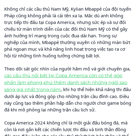
Không chỉ các cầu thủ Nam Mỹ, Kylian Mbappé của đội tuyển
Pháp cũng không phải là cái tên xa lạ. Mặc dù anh không
trực tiếp thi đấu tại Copa America, nhưng sức ép và sự đối
chiếu từ màn trình diễn của các đối thủ Nam Mỹ có thể gây
ảnh hưởng trí mạng trong cuộc đua dài hạn. Trong sự
nghiệp của mình, Mbappé thường xuyên có những màn bứt
phá ngoạn mục và khả năng linh hoạt trong việc tạo ra cơ
hội từ những tình huống tưởng chừng bất lợi.
Theo dõi sát góc nhìn của người hâm mộ và giới chuyên gia,
các cầu thủ nổi bật tại Copa America còn có thể góp
phần làm phong phú thêm danh sách những ngôi sao
, khi họ thể hiện khả năng thi đấu
sáng giá nhất trong năm
dưới áp lực và đóng góp cho những trận cầu đỉnh cao. Điều
này cũng tạo thêm phần hấp dẫn cho người chơi game bóng
đá khi mô phỏng lại những trận cầu lịch sử.
Copa America 2024 không chỉ là một giải đấu bóng đá, mà
còn là nơi gắn kết các chiến lược thi đấu và tinh thần đồng