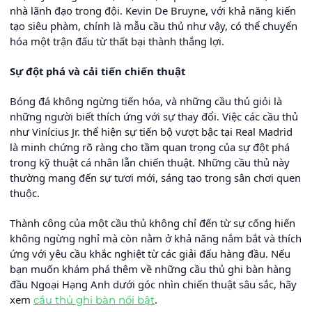
nhà lãnh đạo trong đội. Kevin De Bruyne, với khả năng kiến
tạo siêu phàm, chính là mẫu cầu thủ như vậy, có thể chuyển
hóa một trận đấu từ thất bại thành thắng lợi.
Sự đột phá và cải tiến chiến thuật
Bóng đá không ngừng tiến hóa, và những cầu thủ giỏi là
những người biết thích ứng với sự thay đổi. Việc các cầu thủ
như Vinícius Jr. thể hiện sự tiến bộ vượt bậc tại Real Madrid
là minh chứng rõ ràng cho tầm quan trọng của sự đột phá
trong kỹ thuật cá nhân lẫn chiến thuật. Những cầu thủ này
thường mang đến sự tươi mới, sáng tạo trong sân chơi quen
thuộc.
Thành công của một cầu thủ không chỉ đến từ sự cống hiến
không ngừng nghỉ mà còn nằm ở khả năng nắm bắt và thích
ứng với yêu cầu khắc nghiệt từ các giải đấu hàng đầu. Nếu
bạn muốn khám phá thêm về những cầu thủ ghi bàn hàng
đầu Ngoại Hạng Anh dưới góc nhìn chiến thuật sâu sắc, hãy
xem
.
cầu thủ ghi bàn nổi bật