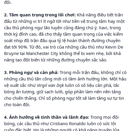
đội.
2. Tầm quan trọng trong lối chơi:
Khả năng điều tiết trận
đấu từ những vị trí ít ngờ tới như tiền vệ trung tâm hay một
cầu thủ phòng ngự lão luyện cũng đáng chú ý. Xavi, trong
thời kỳ đỉnh cao, đã cho thấy tầm quan trọng của việc kiểm
soát nhịp độ trận đấu qua tỷ lệ hoàn thành đường chuyền
đạt tới 90%. Từ đó, vai trò của những cầu thủ như Kevin De
Bruyne tại Manchester City không thể bị xem nhẹ, bởi khả
năng tạo đột biến từ những đường chuyền sắc sảo.
3. Phòng ngự và cản phá:
Trong mỗi trận đấu, không chỉ có
những cầu thủ tấn công mới có tầm ảnh hưởng lớn. Một hậu
vệ xuất sắc như
Virgil van Dijk
luôn có số liệu cản phá, tắc
bóng ấn tượng, giữ sạch lưới, góp phần làm nên nền tảng
cho chiến thắng. Chỉ số phòng ngự tốt sẽ làm tăng sự tự tin
cho toàn đội.
4. Ảnh hưởng về tinh thần và lãnh đạo:
Trong mọi đội
bóng, các cầu thủ như Cristiano Ronaldo luôn có sức lôi
cuốn đặc biệt. Họ là những người có khả năng truyền lửa