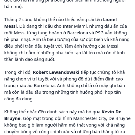
hâm mộ.
Tháng 2 cũng không thể nào thiếu vắng cái tên
Lionel
Messi
. Dù đang thi đấu cho Inter Miami, nhưng dấu ấn của
một Messi từng tung hoành ở Barcelona và PSG vẫn không
hề phai nhạt. Anh là biểu tượng của sự đột biến và khả năng
điều phối trận đấu tuyệt vời. Tầm ảnh hưởng của Messi
không chỉ nằm ở những pha kiến tạo lắt léo mà còn ở tinh
thần lãnh đạo sáng suốt.
Trong khi đó,
Robert Lewandowski
tiếp tục chứng tỏ khả
năng chọn vị trí tuyệt vời và phong độ dứt điểm đỉnh cao
trong màu áo Barcelona. Anh không chỉ là cỗ máy ghi bàn
mà còn là đầu tầu trong những tình huống phối hợp tấn
công đa dạng.
Không thể nhắc đến danh sách này mà bỏ qua
Kevin De
Bruyne
. Góp mặt trong đội hình Manchester City, De Bruyne
không bao giờ làm người hâm mộ thất vọng với khả năng
chuyền bóng vô cùng chính xác và những bàn thắng từ xa