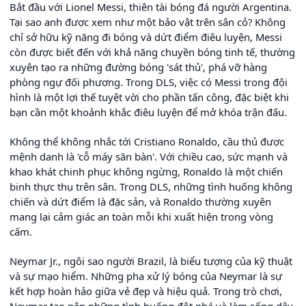
Bắt đầu với Lionel Messi, thiên tài bóng đá người Argentina.
Tại sao anh được xem như một bảo vật trên sân cỏ? Không
chỉ sở hữu kỹ năng đi bóng và dứt điểm điêu luyện, Messi
còn được biết đến với khả năng chuyền bóng tinh tế, thường
xuyên tạo ra những đường bóng 'sát thủ', phá vỡ hàng
phòng ngự đối phương. Trong DLS, việc có Messi trong đội
hình là một lợi thế tuyệt vời cho phần tấn công, đặc biệt khi
bạn cần một khoảnh khắc điêu luyện để mở khóa trận đấu.
Không thể không nhắc tới Cristiano Ronaldo, cầu thủ được
mệnh danh là 'cỗ máy săn bàn'. Với chiều cao, sức mạnh và
khao khát chinh phục không ngừng, Ronaldo là một chiến
binh thực thụ trên sân. Trong DLS, những tình huống không
chiến và dứt điểm là đặc sản, và Ronaldo thường xuyên
mang lại cảm giác an toàn mỗi khi xuất hiện trong vòng
cấm.
Neymar Jr., ngôi sao người Brazil, là biểu tượng của kỹ thuật
và sự mạo hiểm. Những pha xử lý bóng của Neymar là sự
kết hợp hoàn hảo giữa vẻ đẹp và hiệu quả. Trong trò chơi,