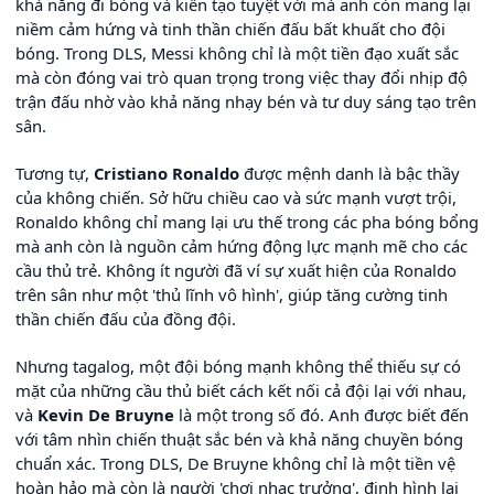
khả năng đi bóng và kiến tạo tuyệt vời mà anh còn mang lại
niềm cảm hứng và tinh thần chiến đấu bất khuất cho đội
bóng. Trong DLS, Messi không chỉ là một tiền đạo xuất sắc
mà còn đóng vai trò quan trọng trong việc thay đổi nhịp độ
trận đấu nhờ vào khả năng nhạy bén và tư duy sáng tạo trên
sân.
Tương tự,
Cristiano Ronaldo
được mệnh danh là bậc thầy
của không chiến. Sở hữu chiều cao và sức mạnh vượt trội,
Ronaldo không chỉ mang lại ưu thế trong các pha bóng bổng
mà anh còn là nguồn cảm hứng động lực mạnh mẽ cho các
cầu thủ trẻ. Không ít người đã ví sự xuất hiện của Ronaldo
trên sân như một 'thủ lĩnh vô hình', giúp tăng cường tinh
thần chiến đấu của đồng đội.
Nhưng tagalog, một đội bóng mạnh không thể thiếu sự có
mặt của những cầu thủ biết cách kết nối cả đội lại với nhau,
và
Kevin De Bruyne
là một trong số đó. Anh được biết đến
với tâm nhìn chiến thuật sắc bén và khả năng chuyền bóng
chuẩn xác. Trong DLS, De Bruyne không chỉ là một tiền vệ
hoàn hảo mà còn là người 'chơi nhạc trưởng', định hình lại