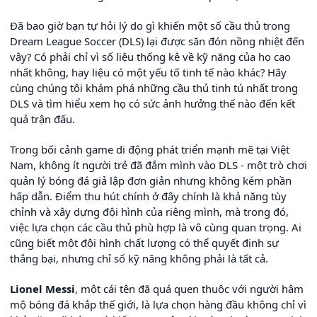
Đã bao giờ bạn tự hỏi lý do gì khiến một số cầu thủ trong
Dream League Soccer (DLS) lại được săn đón nồng nhiệt đến
vậy? Có phải chỉ vì số liệu thống kê về kỹ năng của họ cao
nhất không, hay liệu có một yếu tố tinh tế nào khác? Hãy
cùng chúng tôi khám phá những cầu thủ tinh tú nhất trong
DLS và tìm hiểu xem họ có sức ảnh hưởng thế nào đến kết
quả trận đấu.
Trong bối cảnh game di động phát triển mạnh mẽ tại Việt
Nam, không ít người trẻ đã đắm mình vào DLS - một trò chơi
quản lý bóng đá giả lập đơn giản nhưng không kém phần
hấp dẫn. Điểm thu hút chính ở đây chính là khả năng tùy
chỉnh và xây dựng đội hình của riêng mình, mà trong đó,
việc lựa chọn các cầu thủ phù hợp là vô cùng quan trọng. Ai
cũng biết một đội hình chất lượng có thể quyết định sự
thắng bại, nhưng chỉ số kỹ năng không phải là tất cả.
Lionel Messi
, một cái tên đã quá quen thuộc với người hâm
mộ bóng đá khắp thế giới, là lựa chọn hàng đầu không chỉ vì