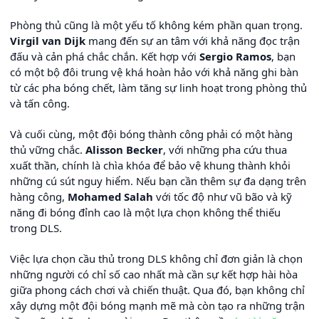
Phòng thủ cũng là một yếu tố không kém phần quan trọng.
Virgil van Dijk
mang đến sự an tâm với khả năng đọc trận
đấu và cản phá chắc chắn. Kết hợp với
Sergio Ramos
, bạn
có một bộ đôi trung vệ khá hoàn hảo với khả năng ghi bàn
từ các pha bóng chết, làm tăng sự linh hoạt trong phòng thủ
và tấn công.
Và cuối cùng, một đội bóng thành công phải có một hàng
thủ vững chắc.
Alisson Becker
, với những pha cứu thua
xuất thần, chính là chìa khóa để bảo vệ khung thành khỏi
những cú sút nguy hiểm. Nếu bạn cần thêm sự đa dạng trên
hàng công,
Mohamed Salah
với tốc độ như vũ bão và kỹ
năng đi bóng đỉnh cao là một lựa chọn không thể thiếu
trong DLS.
Việc lựa chọn cầu thủ trong DLS không chỉ đơn giản là chọn
những người có chỉ số cao nhất mà cần sự kết hợp hài hòa
giữa phong cách chơi và chiến thuật. Qua đó, bạn không chỉ
xây dựng một đội bóng mạnh mẽ mà còn tạo ra những trận