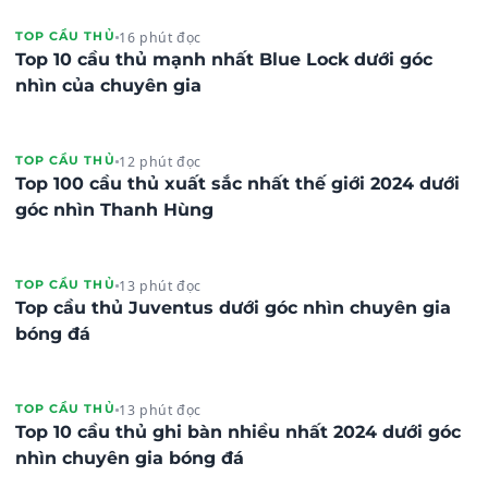
16 phút đọc
TOP CẦU THỦ
Top 10 cầu thủ mạnh nhất Blue Lock dưới góc
nhìn của chuyên gia
12 phút đọc
TOP CẦU THỦ
Top 100 cầu thủ xuất sắc nhất thế giới 2024 dưới
góc nhìn Thanh Hùng
13 phút đọc
TOP CẦU THỦ
Top cầu thủ Juventus dưới góc nhìn chuyên gia
bóng đá
13 phút đọc
TOP CẦU THỦ
Top 10 cầu thủ ghi bàn nhiều nhất 2024 dưới góc
nhìn chuyên gia bóng đá