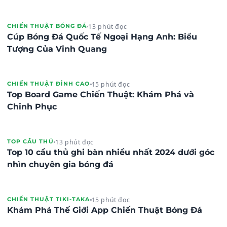
13 phút đọc
CHIẾN THUẬT BÓNG ĐÁ
Cúp Bóng Đá Quốc Tế Ngoại Hạng Anh: Biểu
Tượng Của Vinh Quang
15 phút đọc
CHIẾN THUẬT ĐỈNH CAO
Top Board Game Chiến Thuật: Khám Phá và
Chinh Phục
13 phút đọc
TOP CẦU THỦ
Top 10 cầu thủ ghi bàn nhiều nhất 2024 dưới góc
nhìn chuyên gia bóng đá
15 phút đọc
CHIẾN THUẬT TIKI-TAKA
Khám Phá Thế Giới App Chiến Thuật Bóng Đá