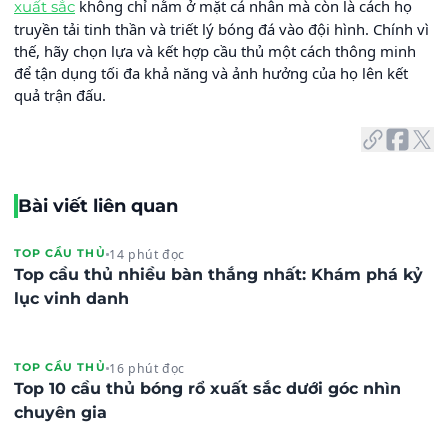
không chỉ nằm ở mặt cá nhân mà còn là cách họ
xuất sắc
truyền tải tinh thần và triết lý bóng đá vào đội hình. Chính vì
thế, hãy chọn lựa và kết hợp cầu thủ một cách thông minh
để tận dụng tối đa khả năng và ảnh hưởng của họ lên kết
quả trận đấu.
Bài viết liên quan
14 phút đọc
TOP CẦU THỦ
Top cầu thủ nhiều bàn thắng nhất: Khám phá kỷ
lục vinh danh
16 phút đọc
TOP CẦU THỦ
Top 10 cầu thủ bóng rổ xuất sắc dưới góc nhìn
chuyên gia