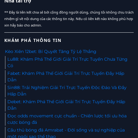
Nhà tài trợ
** Đây là liên kết chia sẻ bới cộng đồng người dùng, chúng tôi không chịu trách
nhiệm gì về nội dung của các thông tin này. Nếu có liên kết nào không phù hợp
xin hãy báo cho admin.
KHÁM PHÁ THÔNG TIN
Kèo Xiên 12bet: Bí Quyết Tăng Tỷ Lệ Thắng
Lu88: Khám Phá Thế Giới Giải Trí Trực Tuyến Chưa Từng
Có
Fabet: Khám Phá Thế Giới Giải Trí Trực Tuyến Đầy Hấp
Dẫn
Sin88: Trải Nghiệm Giải Trí Trực Tuyến Độc Đáo Và Đầy
Hấp Dẫn
Debet: Khám Phá Thế Giới Giải Trí Trực Tuyến Đầy Hấp
Dẫn
Đọc odds movement cực chuẩn - Chiến lược tối ưu hóa
cược bóng đá
Cầu thủ bóng đá Amrabat - Đời sống và sự nghiệp của
một ngôi sao thể thao