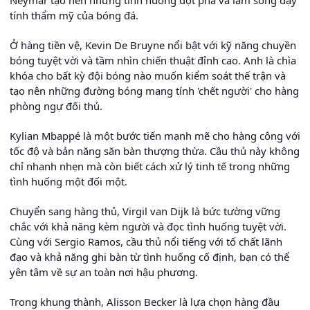
Neymar tạo nên những tình huống đột phá và làm sống dậy
tính thẩm mỹ của bóng đá.
Ở hàng tiền vệ, Kevin De Bruyne nổi bật với kỹ năng chuyền
bóng tuyệt vời và tầm nhìn chiến thuật đỉnh cao. Anh là chìa
khóa cho bất kỳ đội bóng nào muốn kiểm soát thế trận và
tạo nên những đường bóng mang tính 'chết người' cho hàng
phòng ngự đối thủ.
Kylian Mbappé là một bước tiến mạnh mẽ cho hàng công với
tốc độ và bản năng săn bàn thượng thừa. Cầu thủ này không
chỉ nhanh nhẹn mà còn biết cách xử lý tinh tế trong những
tình huống một đối một.
Chuyển sang hàng thủ, Virgil van Dijk là bức tường vững
chắc với khả năng kèm người và đọc tình huống tuyệt vời.
Cùng với Sergio Ramos, cầu thủ nổi tiếng với tố chất lãnh
đạo và khả năng ghi bàn từ tình huống cố định, bạn có thể
yên tâm về sự an toàn nơi hậu phương.
Trong khung thành, Alisson Becker là lựa chọn hàng đầu