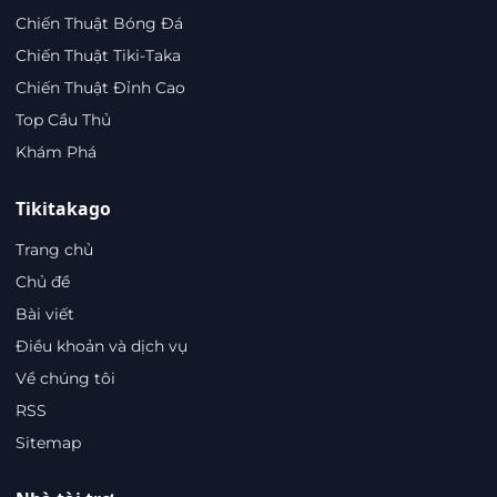
Chiến Thuật Bóng Đá
Chiến Thuật Tiki-Taka
Chiến Thuật Đỉnh Cao
Top Cầu Thủ
Khám Phá
Tikitakago
Trang chủ
Chủ đề
Bài viết
Điều khoản và dịch vụ
Về chúng tôi
RSS
Sitemap