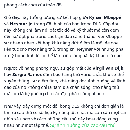
phong cách chơi của toàn đội.
Giờ đây, hãy tưởng tượng sự kết hợp giữa
Kylian Mbappé
và
Neymar Jr.
trong đội hình của bạn trong DLS. Cặp đôi
này không chỉ làm nổi bật tốc độ và kỹ thuật mà còn đem
đến sự đột phá trong các trận đấu căng thẳng. Với Mbappé,
sự nhanh nhẹn kết hợp khả năng dứt điểm là mối đe dọa
liên tục cho mọi hàng thủ, trong khi Neymar với những pha
xử lý bóng tinh tế có thể làm xiêu lòng bất kỳ khán giả nào.
Ngược về hàng phòng ngự, sự góp mặt của
Virgil van Dijk
hay
Sergio Ramos
đảm bảo hàng thủ vững chắc khó có thể
xuyên thủng. Sự điềm tĩnh, khả năng đọc tình huống và lãnh
đạo của họ không chỉ là 'tấm bia chắn sống' cho hàng thủ
mà còn là bệ phóng cho các đợt phản công nhanh.
Như vậy, xây dựng một đội bóng DLS không chỉ đơn giản là
tìm ra cầu thủ có số liệu kỹ năng tốt nhất mà còn cần một cái
nhìn sâu hơn về cách những cầu thủ này hoạt động cùng
nhau như một tập thể.
Sự ảnh hưởng của các cầu thủ