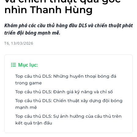
nhìn Thanh Hùng
Khám phá các cầu thủ hàng đầu DLS và chiến thuật phát
triển đội bóng mạnh mẽ.
T6, 13/03/2026
Mục lục:
Top cầu thủ DLS: Những huyền thoại bóng đá
trong game
Top cầu thủ DLS: Đánh giá kỹ năng và chỉ số
Top cầu thủ DLS: Chiến thuật xây dựng đội bóng
mạnh mẽ
Top cầu thủ DLS: Sự ảnh hưởng của cầu thủ trên
kết quả trận đấu