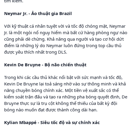
tìm kiếm.
Neymar Jr. - Ảo thuật gia Brazil
Với kỹ thuật cá nhân tuyệt vời và tốc độ chóng mặt, Neymar
Jr. là một ngòi nổ nguy hiểm mà bất cứ hàng phòng ngự nào
cũng phải dè chừng. Khả năng qua người và tạo cơ hội dứt
điểm là những lý do Neymar luôn đứng trong top cầu thủ
được yêu thích nhất trong DLS.
Kevin De Bruyne - Bộ não chiến thuật
Trong khi các cầu thủ khác nổi bật với sức mạnh và tốc độ,
Kevin De Bruyne lại toả sáng nhờ vào sự thông minh và khả
năng chuyền bóng chính xác. Một tiền vệ xuất sắc có thể
kiểm soát trận đấu và tạo ra những pha bóng quyết định, De
Bruyne thực sự là trụ cột không thể thiếu của bất kỳ đội
bóng nào muốn đạt được thành công dài hạn.
Kylian Mbappé - Siêu tốc độ và sự chính xác