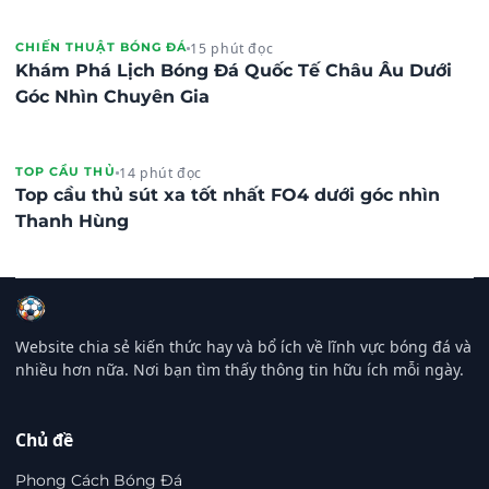
15 phút đọc
CHIẾN THUẬT BÓNG ĐÁ
Khám Phá Lịch Bóng Đá Quốc Tế Châu Âu Dưới
Góc Nhìn Chuyên Gia
14 phút đọc
TOP CẦU THỦ
Top cầu thủ sút xa tốt nhất FO4 dưới góc nhìn
Thanh Hùng
Website chia sẻ kiến thức hay và bổ ích về lĩnh vực bóng đá và
nhiều hơn nữa. Nơi bạn tìm thấy thông tin hữu ích mỗi ngày.
Chủ đề
Phong Cách Bóng Đá