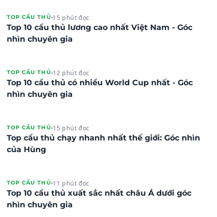
15 phút đọc
TOP CẦU THỦ
Top 10 cầu thủ lương cao nhất Việt Nam - Góc
nhìn chuyên gia
12 phút đọc
TOP CẦU THỦ
Top 10 cầu thủ có nhiều World Cup nhất - Góc
nhìn chuyên gia
15 phút đọc
TOP CẦU THỦ
Top cầu thủ chạy nhanh nhất thế giới: Góc nhìn
của Hùng
11 phút đọc
TOP CẦU THỦ
Top 10 cầu thủ xuất sắc nhất châu Á dưới góc
nhìn chuyên gia