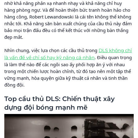
nhờ khả năng phản xạ nhanh nhạy và khả năng chỉ huy
hàng phòng ngự. Và để hoàn thiện bức tranh hoàn hảo cho
hàng công, Robert Lewandowski là cái tên không thể không
nhắc tới. Khả năng săn bàn xuất chúng của cầu thủ này đảm
bảo mọi trận đấu đều có thể kết thúc với những bàn thắng
đẹp mắt.
Nhìn chung, việc lựa chọn các cầu thủ trong
DLS không chỉ
. Điều quan trọng
là vấn đề về chỉ số hay kỹ năng cá nhân
là làm thế nào để các ngôi sao ấy phối hợp ăn ý với nhau
trong một chiến lược hoàn chỉnh, từ đó tạo nên một tập thể
vững mạnh, hòa quyện giữa kỹ thuật cá nhân và tinh thần
đồng đội.
Top cầu thủ DLS: Chiến thuật xây
dựng đội bóng mạnh mẽ