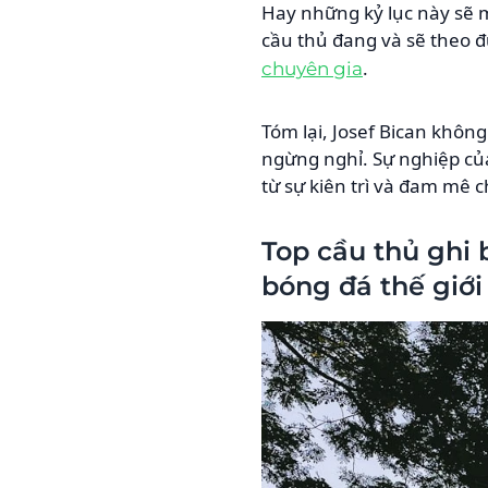
Hay những kỷ lục này sẽ m
cầu thủ đang và sẽ theo đ
.
chuyên gia
Tóm lại, Josef Bican không
ngừng nghỉ. Sự nghiệp của
từ sự kiên trì và đam mê c
Top cầu thủ ghi 
bóng đá thế giới