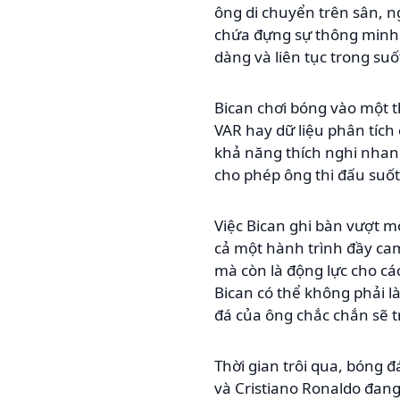
ông di chuyển trên sân, n
chứa đựng sự thông minh v
dàng và liên tục trong su
Bican chơi bóng vào một t
VAR hay dữ liệu phân tích 
khả năng thích nghi nhanh
cho phép ông thi đấu suố
Việc Bican ghi bàn vượt mố
cả một hành trình đầy cam
mà còn là động lực cho cá
Bican có thể không phải l
đá của ông chắc chắn sẽ 
Thời gian trôi qua, bóng 
và Cristiano Ronaldo đang 