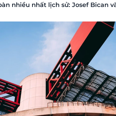
àn nhiều nhất lịch sử: Josef Bican v