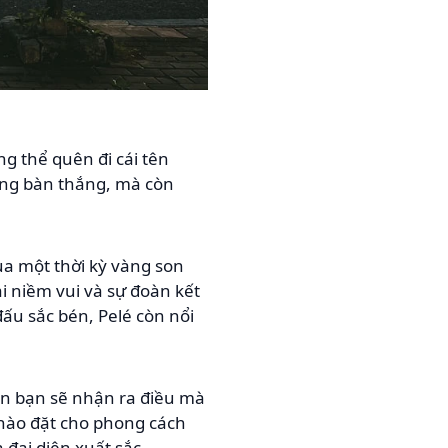
g thể quên đi cái tên
ững bàn thắng, mà còn
ủa một thời kỳ vàng son
i niềm vui và sự đoàn kết
đấu sắc bén, Pelé còn nổi
ắn bạn sẽ nhận ra điều mà
ự hào đặt cho phong cách
đại diện xuất sắc.