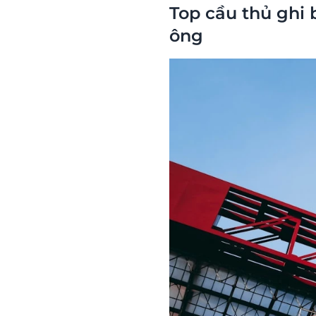
Top cầu thủ ghi b
ông