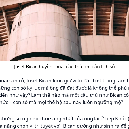
Josef Bican huyền thoại cầu thủ ghi bàn lịch sử
ại sân cỏ, Josef Bican luôn giữ vị trí đặc biệt trong tâ
hững con số kỷ lục mà ông đã đạt được là không thể phủ
i đến như vậy? Làm thế nào mà một cầu thủ như Bican có
 thức – con số mà mọi thế hệ sau này luôn ngưỡng mộ?
, nhưng sự nghiệp chói sáng nhất của ông lại ở Tiệp Khắc 
ả năng chọn vị trí tuyệt vời, Bican dường như sinh ra để