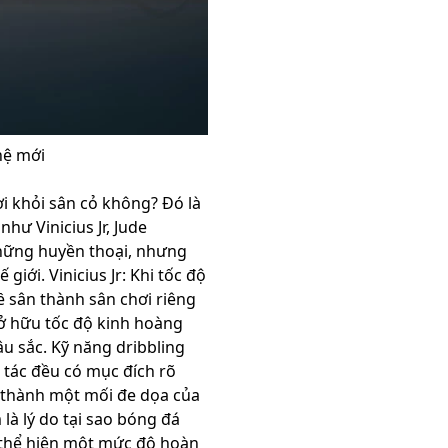
 hệ mới
ời khỏi sân cỏ không? Đó là
hư Vinicius Jr, Jude
những huyền thoại, nhưng
iới. Vinicius Jr: Khi tốc độ
ề sân thành sân chơi riêng
 sở hữu tốc độ kinh hoàng
u sắc. Kỹ năng dribbling
o tác đều có mục đích rõ
rở thành một mối đe dọa của
là lý do tại sao bóng đá
g thể hiện một mức độ hoàn