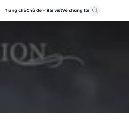
Trang chủ
Chủ đề
Bài viết
Về chúng tôi