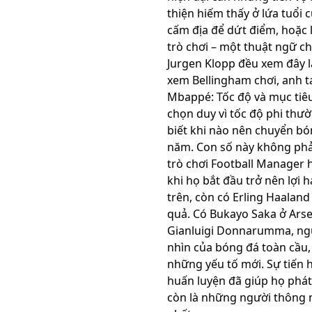
thiện hiếm thấy ở lứa tuổi
cấm địa để dứt điểm, hoặc 
trò chơi – một thuật ngữ 
Jurgen Klopp đều xem đây là
xem Bellingham chơi, anh t
Mbappé: Tốc độ và mục tiêu
chọn duy vì tốc độ phi thườ
biết khi nào nên chuyển bón
năm. Con số này không phải
trò chơi Football Manager 
khi họ bắt đầu trở nên lợi 
trên, còn có Erling Haalan
quả. Có Bukayo Saka ở Arse
Gianluigi Donnarumma, ngườ
nhìn của bóng đá toàn cầu,
những yếu tố mới. Sự tiến h
huấn luyện đã giúp họ phát
còn là những người thông m