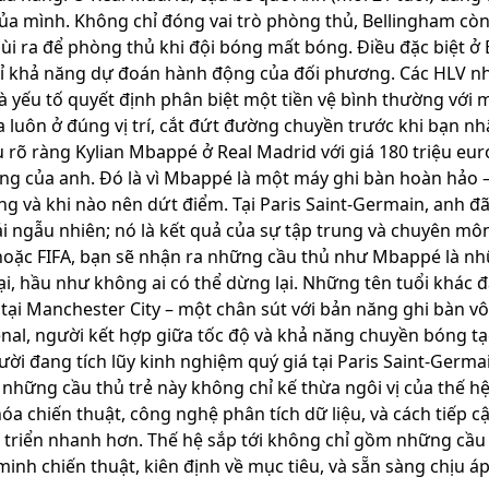
 của mình. Không chỉ đóng vai trò phòng thủ, Bellingham cò
lùi ra để phòng thủ khi đội bóng mất bóng. Điều đặc biệt ở
chỉ khả năng dự đoán hành động của đối phương. Các HLV n
 yếu tố quyết định phân biệt một tiền vệ bình thường với mộ
a luôn ở đúng vị trí, cắt đứt đường chuyền trước khi bạn n
 rõ ràng Kylian Mbappé ở Real Madrid với giá 180 triệu eur
ng của anh. Đó là vì Mbappé là một máy ghi bàn hoàn hảo – a
g và khi nào nên dứt điểm. Tại Paris Saint-Germain, anh đã
 ngẫu nhiên; nó là kết quả của sự tập trung và chuyên môn
hoặc FIFA, bạn sẽ nhận ra những cầu thủ như Mbappé là nh
hại, hầu như không ai có thể dừng lại. Những tên tuổi khác 
d tại Manchester City – một chân sút với bản năng ghi bàn 
nal, người kết hợp giữa tốc độ và khả năng chuyền bóng tạ
i đang tích lũy kinh nghiệm quý giá tại Paris Saint-Germa
 những cầu thủ trẻ này không chỉ kế thừa ngôi vị của thế 
óa chiến thuật, công nghệ phân tích dữ liệu, và cách tiếp c
 triển nhanh hơn. Thế hệ sắp tới không chỉ gồm những cầu
inh chiến thuật, kiên định về mục tiêu, và sẵn sàng chịu á