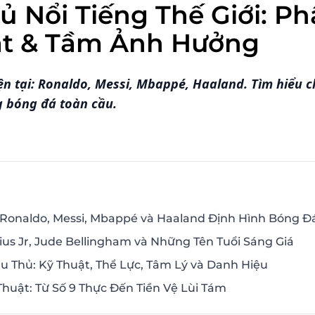
ủ Nổi Tiếng Thế Giới: Ph
ật & Tầm Ảnh Hưởng
iện tại: Ronaldo, Messi, Mbappé, Haaland. Tìm hiểu c
 bóng đá toàn cầu.
 Ronaldo, Messi, Mbappé và Haaland Định Hình Bóng Đ
cius Jr, Jude Bellingham và Những Tên Tuổi Sáng Giá
ầu Thủ: Kỹ Thuật, Thể Lực, Tâm Lý và Danh Hiệu
Thuật: Từ Số 9 Thực Đến Tiền Vệ Lùi Tám