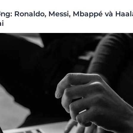
ơng: Ronaldo, Messi, Mbappé và Haa
i