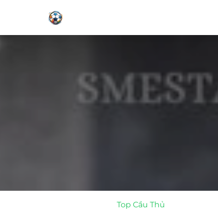
Top Cầu Thủ