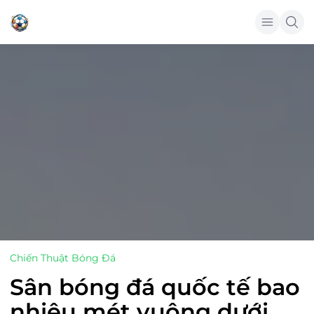
Chiến Thuật Bóng Đá
Sân bóng đá quốc tế bao
nhiêu mét vuông dưới