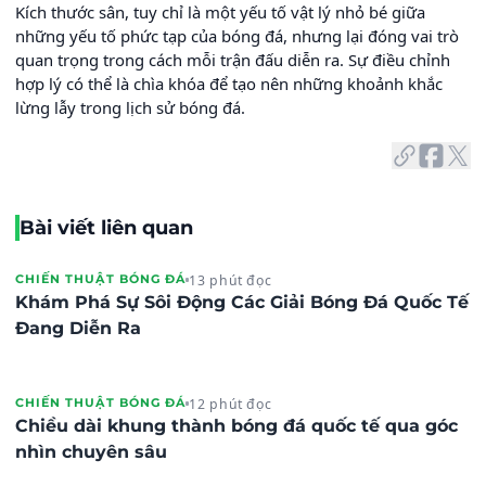
Kích thước sân, tuy chỉ là một yếu tố vật lý nhỏ bé giữa
những yếu tố phức tạp của bóng đá, nhưng lại đóng vai trò
quan trọng trong cách mỗi trận đấu diễn ra. Sự điều chỉnh
hợp lý có thể là chìa khóa để tạo nên những khoảnh khắc
lừng lẫy trong lịch sử bóng đá.
Bài viết liên quan
13 phút đọc
CHIẾN THUẬT BÓNG ĐÁ
Khám Phá Sự Sôi Động Các Giải Bóng Đá Quốc Tế
Đang Diễn Ra
12 phút đọc
CHIẾN THUẬT BÓNG ĐÁ
Chiều dài khung thành bóng đá quốc tế qua góc
nhìn chuyên sâu