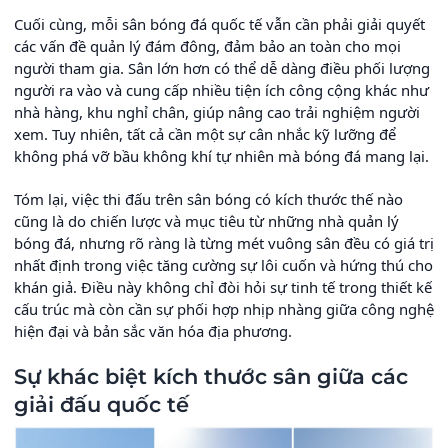
Cuối cùng, mỗi sân bóng đá quốc tế vẫn cần phải giải quyết
các vấn đề quản lý đám đông, đảm bảo an toàn cho mọi
người tham gia. Sân lớn hơn có thể dễ dàng điều phối lượng
người ra vào và cung cấp nhiều tiện ích công cộng khác như
nhà hàng, khu nghỉ chân, giúp nâng cao trải nghiệm người
xem. Tuy nhiên, tất cả cần một sự cân nhắc kỹ lưỡng để
không phá vỡ bầu không khí tự nhiên mà bóng đá mang lại.
Tóm lại, việc thi đấu trên sân bóng có kích thước thế nào
cũng là do chiến lược và mục tiêu từ những nhà quản lý
bóng đá, nhưng rõ ràng là từng mét vuông sân đều có giá trị
nhất định trong việc tăng cường sự lôi cuốn và hứng thú cho
khán giả. Điều này không chỉ đòi hỏi sự tinh tế trong thiết kế
cấu trúc mà còn cần sự phối hợp nhịp nhàng giữa công nghệ
hiện đại và bản sắc văn hóa địa phương.
Sự khác biệt kích thước sân giữa các
giải đấu quốc tế