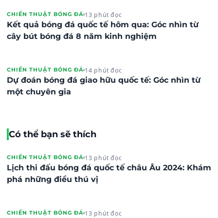
13 phút đọc
CHIẾN THUẬT BÓNG ĐÁ
Kết quả bóng đá quốc tế hôm qua: Góc nhìn từ
cây bút bóng đá 8 năm kinh nghiệm
14 phút đọc
CHIẾN THUẬT BÓNG ĐÁ
Dự đoán bóng đá giao hữu quốc tế: Góc nhìn từ
một chuyên gia
Có thể bạn sẽ thích
13 phút đọc
CHIẾN THUẬT BÓNG ĐÁ
Lịch thi đấu bóng đá quốc tế châu Âu 2024: Khám
phá những điều thú vị
13 phút đọc
CHIẾN THUẬT BÓNG ĐÁ