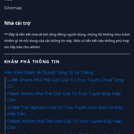
Sitemap
Nhà tài trợ
** Đây là liên kết chia sẻ bới cộng đồng người dùng, chúng tôi không chịu trách
nhiệm gì về nội dung của các thông tin này. Nếu có liên kết nào không phù hợp
xin hãy báo cho admin.
KHÁM PHÁ THÔNG TIN
Kèo Xiên 12bet: Bí Quyết Tăng Tỷ Lệ Thắng
Lu88: Khám Phá Thế Giới Giải Trí Trực Tuyến Chưa Từng
Có
Fabet: Khám Phá Thế Giới Giải Trí Trực Tuyến Đầy Hấp
Dẫn
Sin88: Trải Nghiệm Giải Trí Trực Tuyến Độc Đáo Và Đầy
Hấp Dẫn
Debet: Khám Phá Thế Giới Giải Trí Trực Tuyến Đầy Hấp
Dẫn