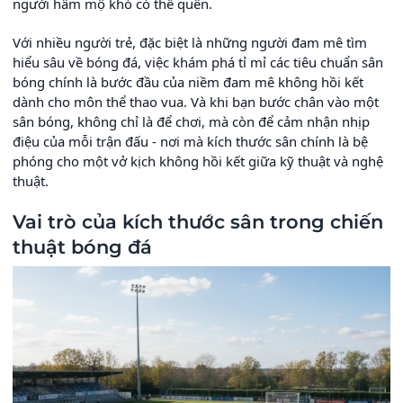
người hâm mộ khó có thể quên.
Với nhiều người trẻ, đặc biệt là những người đam mê tìm
hiểu sâu về bóng đá, việc khám phá tỉ mỉ các tiêu chuẩn sân
bóng chính là bước đầu của niềm đam mê không hồi kết
dành cho môn thể thao vua. Và khi bạn bước chân vào một
sân bóng, không chỉ là để chơi, mà còn để cảm nhận nhịp
điệu của mỗi trận đấu - nơi mà kích thước sân chính là bệ
phóng cho một vở kịch không hồi kết giữa kỹ thuật và nghệ
thuật.
Vai trò của kích thước sân trong chiến
thuật bóng đá