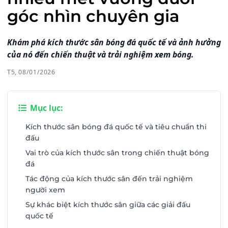
góc nhìn chuyên gia
Khám phá kích thước sân bóng đá quốc tế và ảnh hưởng
của nó đến chiến thuật và trải nghiệm xem bóng.
T5, 08/01/2026
Mục lục:
Kích thước sân bóng đá quốc tế và tiêu chuẩn thi
đấu
Vai trò của kích thước sân trong chiến thuật bóng
đá
Tác động của kích thước sân đến trải nghiệm
người xem
Sự khác biệt kích thước sân giữa các giải đấu
quốc tế