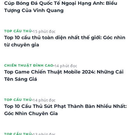
Cúp Bóng Đá Quốc Tế Ngoại Hạng Anh: Biểu
Tượng Của Vinh Quang
15 phút đọc
TOP CẦU THỦ
Top 10 cầu thủ toàn diện nhất thế giới: Góc nhìn
từ chuyên gia
14 phút đọc
CHIẾN THUẬT ĐỈNH CAO
Top Game Chiến Thuật Mobile 2024: Những Cái
Tên Sáng Giá
14 phút đọc
TOP CẦU THỦ
Top 10 Cầu Thủ Sút Phạt Thành Bàn Nhiều Nhất:
Góc Nhìn Chuyên Gia
13 phút đọc
TOP CẦU THỦ