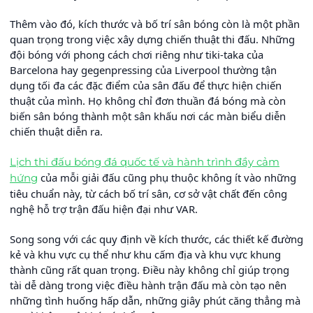
Thêm vào đó, kích thước và bố trí sân bóng còn là một phần
quan trọng trong việc xây dựng chiến thuật thi đấu. Những
đội bóng với phong cách chơi riêng như tiki-taka của
Barcelona hay gegenpressing của Liverpool thường tận
dụng tối đa các đặc điểm của sân đấu để thực hiện chiến
thuật của mình. Họ không chỉ đơn thuần đá bóng mà còn
biến sân bóng thành một sân khấu nơi các màn biểu diễn
chiến thuật diễn ra.
Lịch thi đấu bóng đá quốc tế và hành trình đầy cảm
của mỗi giải đấu cũng phụ thuộc không ít vào những
hứng
tiêu chuẩn này, từ cách bố trí sân, cơ sở vật chất đến công
nghệ hỗ trợ trận đấu hiện đại như VAR.
Song song với các quy định về kích thước, các thiết kế đường
kẻ và khu vực cụ thể như khu cấm địa và khu vực khung
thành cũng rất quan trọng. Điều này không chỉ giúp trọng
tài dễ dàng trong việc điều hành trận đấu mà còn tạo nên
những tình huống hấp dẫn, những giây phút căng thẳng mà