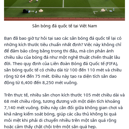
Sân bóng đá quốc tế tại Việt Nam
Bạn đã bao giờ tự hỏi tại sao các sân bóng đá quốc tế lại có
những kích thước tiêu chuẩn nhất định? Việc này không chỉ
để đảm bảo công bằng trong thi đấu, mà còn phản ánh
chiều sâu của bóng đá như một nghệ thuật chiến thuật lâu
đời. Theo quy định của Liên đoàn Bóng đá Quốc tế (FIFA),
sân bóng quốc tế có chiều dài từ 100 đến 110 mét và chiều
rộng từ 64 đến 75 mét. Điều này tạo ra diện tích sân dao
động từ 6,400 đến 8,250 mét vuông.
Trên thực tế, nhiều sân chọn kích thước 105 mét chiều dài và
68 mét chiều rộng, tương đương với một diện tích khoảng
7,140 mét vuông. Điều này cân đối giữa không gian chơi và
khả năng kiểm soát bóng, giúp các cầu thủ không bị quá
mỏi mệt khi phải di chuyển nhiều trên một sân quá rộng
hoặc cảm thấy chật chội trên một sân quá hẹp.