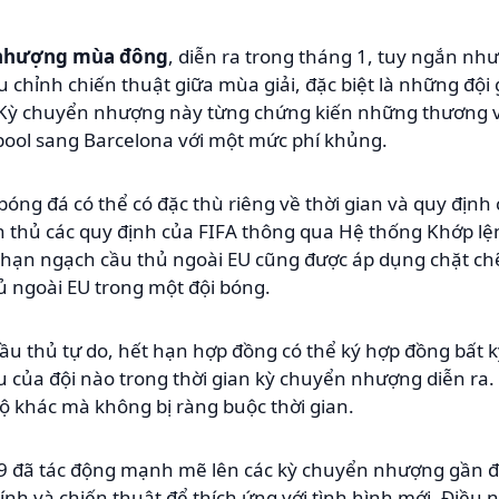
 nhượng mùa đông
, diễn ra trong tháng 1, tuy ngắn như
u chỉnh chiến thuật giữa mùa giải, đặc biệt là những độ
 Kỳ chuyển nhượng này từng chứng kiến những thương vụ
pool sang Barcelona với một mức phí khủng.
 bóng đá có thể có đặc thù riêng về thời gian và quy địn
uân thủ các quy định của FIFA thông qua Hệ thống Khớp
ề hạn ngạch cầu thủ ngoài EU cũng được áp dụng chặt chẽ
ủ ngoài EU trong một đội bóng.
cầu thủ tự do, hết hạn hợp đồng có thể ký hợp đồng bất k
của đội nào trong thời gian kỳ chuyển nhượng diễn ra. V
ộ khác mà không bị ràng buộc thời gian.
19 đã tác động mạnh mẽ lên các kỳ chuyển nhượng gần đâ
hính và chiến thuật để thích ứng với tình hình mới. Điều