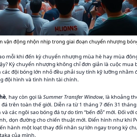
n vận động nhộn nhịp trong giai đoạn chuyển nhượng bón
 sao mỗi khi đến kỳ chuyển nhượng mùa hè hay mùa đông,
vậy? Kỳ chuyển nhượng không chỉ đơn giản là cuộc mua b
à các đội bóng lớn nhỏ đều phải suy tính kỹ lưỡng nhằm
 đội hình và tình hình tài chính.
hè
, hay còn gọi là
Summer Transfer Window
, là khoảng t
g đá trên toàn thế giới. Diễn ra từ 1 tháng 7 đến 31 tháng 
à các ngôi sao bóng đá tự do tìm “bến đỗ” mới. Đối với c
hình, dọn đường cho chiến thuật mới. Điển hình như khi 
iến hành một loạt thay đổi nhân sự lớn ngay trong kỳ c
i-taka của mình.