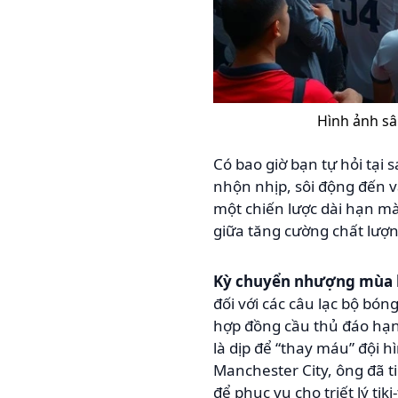
Hình ảnh sâ
Có bao giờ bạn tự hỏi tại
nhộn nhịp, sôi động đến 
một chiến lược dài hạn m
giữa tăng cường chất lượng
Kỳ chuyển nhượng mùa 
đối với các câu lạc bộ bón
hợp đồng cầu thủ đáo hạn v
là dịp để “thay máu” đội 
Manchester City, ông đã t
để phục vụ cho triết lý tik