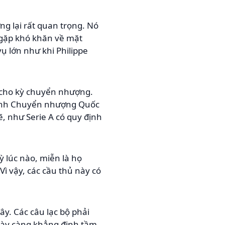
ng lại rất quan trọng. Nó
i gặp khó khăn về mặt
 lớn như khi Philippe
h cho kỳ chuyển nhượng.
 lệnh Chuyển nhượng Quốc
, như Serie A có quy định
ỳ lúc nào, miễn là họ
ì vậy, các cầu thủ này có
y. Các câu lạc bộ phải
 này càng khẳng định tầm