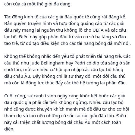
còn của cả một thế giới đa dạng.
Tác động kinh tế của các giải đấu quốc tế cũng rất đáng kể.
Bản quyền truyền hình và hợp đồng quảng cáo từ các giải
đấu này mang lại nguồn thu khổng lồ cho UEFA và các câu
lạc bộ. Điều này góp phần đầu tư vào cơ sở hạ tầng và đào
tạo trẻ, từ đó tạo điều kiện cho các tài năng bóng đá mới nổi.
Không thể không nhắc đến yếu tố phát triển tài năng trẻ. Các
cầu thủ như Jude Bellingham hay Pedri có dịp tỏa sáng ở sân
chơi lớn, mở ra nhiều cơ hội gia nhập các câu lạc bộ hàng
đầu châu Âu. Đây không chỉ là sự thay đổi một đời cầu thủ
mà còn là động lực thúc đẩy các thế hệ tương lai phấn đấu.
Cuối cùng, sự cạnh tranh ngày càng khốc liệt buộc các giải
đấu quốc gia phải cải tiến không ngừng. Nhiều câu lạc bộ
nhỏ cũng được khuyến khích mạnh mẽ để đầu tư cho cơ hội
tham dự và tạo nên những cú sốc tại các giải đấu lớn. Điều
này cải thiện chất lượng bóng đá châu Âu một cách toàn
diện.