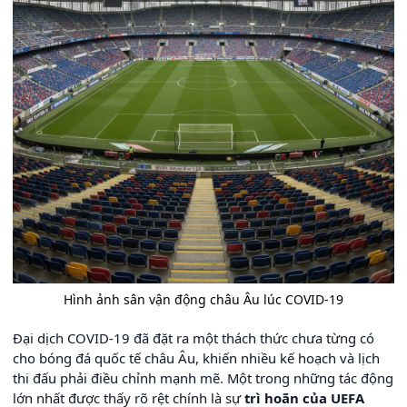
Hình ảnh sân vận động châu Âu lúc COVID-19
Đại dịch COVID-19 đã đặt ra một thách thức chưa từng có
cho bóng đá quốc tế châu Âu, khiến nhiều kế hoạch và lịch
thi đấu phải điều chỉnh mạnh mẽ. Một trong những tác động
lớn nhất được thấy rõ rệt chính là sự
trì hoãn của UEFA