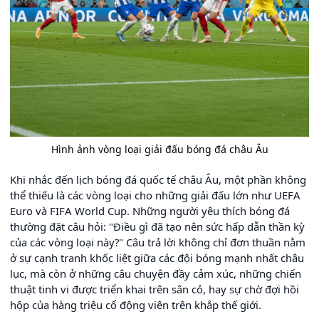
Hình ảnh vòng loại giải đấu bóng đá châu Âu
Khi nhắc đến lịch bóng đá quốc tế châu Âu, một phần không
thể thiếu là các vòng loại cho những giải đấu lớn như UEFA
Euro và FIFA World Cup. Những người yêu thích bóng đá
thường đặt câu hỏi: "Điều gì đã tạo nên sức hấp dẫn thần kỳ
của các vòng loại này?" Câu trả lời không chỉ đơn thuần nằm
ở sự cạnh tranh khốc liệt giữa các đội bóng mạnh nhất châu
lục, mà còn ở những câu chuyện đầy cảm xúc, những chiến
thuật tinh vi được triển khai trên sân cỏ, hay sự chờ đợi hồi
hộp của hàng triệu cổ động viên trên khắp thế giới.