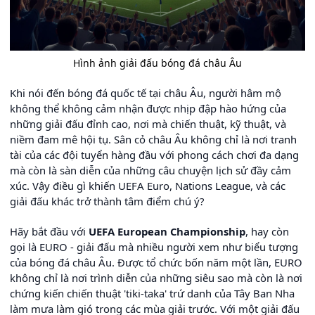
Hình ảnh giải đấu bóng đá châu Âu
Khi nói đến bóng đá quốc tế tại châu Âu, người hâm mộ
không thể không cảm nhận được nhịp đập hào hứng của
những giải đấu đỉnh cao, nơi mà chiến thuật, kỹ thuật, và
niềm đam mê hội tụ. Sân cỏ châu Âu không chỉ là nơi tranh
tài của các đội tuyển hàng đầu với phong cách chơi đa dạng
mà còn là sàn diễn của những câu chuyện lịch sử đầy cảm
xúc. Vậy điều gì khiến UEFA Euro, Nations League, và các
giải đấu khác trở thành tâm điểm chú ý?
Hãy bắt đầu với
UEFA European Championship
, hay còn
gọi là EURO - giải đấu mà nhiều người xem như biểu tượng
của bóng đá châu Âu. Được tổ chức bốn năm một lần, EURO
không chỉ là nơi trình diễn của những siêu sao mà còn là nơi
chứng kiến chiến thuật 'tiki-taka' trứ danh của Tây Ban Nha
làm mưa làm gió trong các mùa giải trước. Với một giải đấu