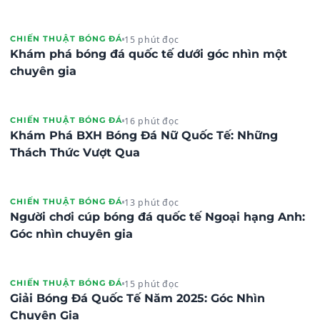
15 phút đọc
CHIẾN THUẬT BÓNG ĐÁ
Khám phá bóng đá quốc tế dưới góc nhìn một
chuyên gia
16 phút đọc
CHIẾN THUẬT BÓNG ĐÁ
Khám Phá BXH Bóng Đá Nữ Quốc Tế: Những
Thách Thức Vượt Qua
13 phút đọc
CHIẾN THUẬT BÓNG ĐÁ
Người chơi cúp bóng đá quốc tế Ngoại hạng Anh:
Góc nhìn chuyên gia
15 phút đọc
CHIẾN THUẬT BÓNG ĐÁ
Giải Bóng Đá Quốc Tế Năm 2025: Góc Nhìn
Chuyên Gia