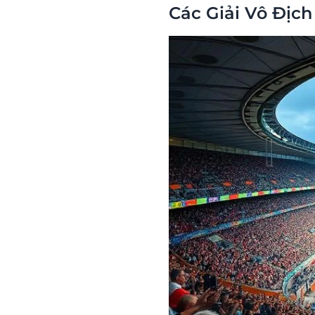
Các Giải Vô Địch