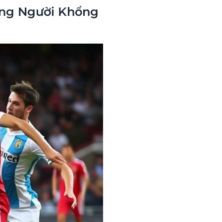
ững Người Khổng