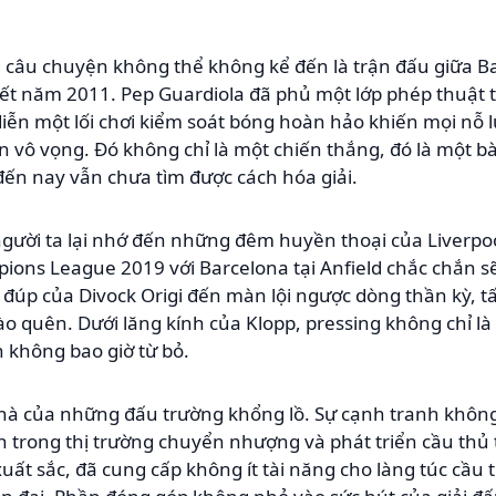
g câu chuyện không thể không kể đến là trận đấu giữa 
ết năm 2011. Pep Guardiola đã phủ một lớp phép thuật ti
n một lối chơi kiểm soát bóng hoàn hảo khiến mọi nỗ l
n vô vọng. Đó không chỉ là một chiến thắng, đó là một bà
ến nay vẫn chưa tìm được cách hóa giải.
gười ta lại nhớ đến những đêm huyền thoại của Liverpoo
ions League 2019 với Barcelona tại Anfield chắc chắn s
đúp của Divock Origi đến màn lội ngược dòng thần kỳ, t
o quên. Dưới lăng kính của Klopp, pressing không chỉ là
 không bao giờ từ bỏ.
hà của những đấu trường khổng lồ. Sự cạnh tranh không 
trong thị trường chuyển nhượng và phát triển cầu thủ t
uất sắc, đã cung cấp không ít tài năng cho làng túc cầu 