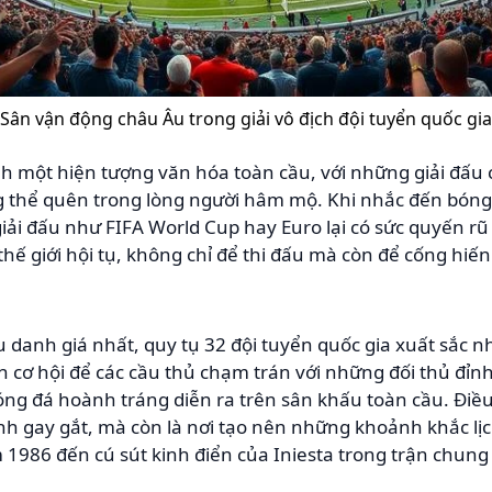
Sân vận động châu Âu trong giải vô địch đội tuyển quốc gia
nh một hiện tượng văn hóa toàn cầu, với những giải đấu 
thể quên trong lòng người hâm mộ. Khi nhắc đến bóng 
giải đấu như FIFA World Cup hay Euro lại có sức quyến rũ
thế giới hội tụ, không chỉ để thi đấu mà còn để cống hi
u danh giá nhất, quy tụ 32 đội tuyển quốc gia xuất sắc n
cơ hội để các cầu thủ chạm trán với những đối thủ đỉnh
ng đá hoành tráng diễn ra trên sân khấu toàn cầu. Điều
anh gay gắt, mà còn là nơi tạo nên những khoảnh khắc lịc
986 đến cú sút kinh điển của Iniesta trong trận chung