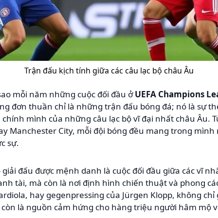
Trận đấu kịch tính giữa các câu lạc bộ châu Âu
i sao mỗi năm những cuộc đối đầu ở
UEFA Champions Le
ng đơn thuần chỉ là những trận đấu bóng đá; nó là sự t
 chính mình của những câu lạc bộ vĩ đại nhất châu Âu. T
y Manchester City, mỗi đội bóng đều mang trong mình 
c sự.
iải đấu được mệnh danh là cuộc đối đầu giữa các vĩ nhân
anh tài, mà còn là nơi định hình chiến thuật và phong cá
uardiola, hay gegenpressing của Jürgen Klopp, không ch
à còn là nguồn cảm hứng cho hàng triệu người hâm mộ 