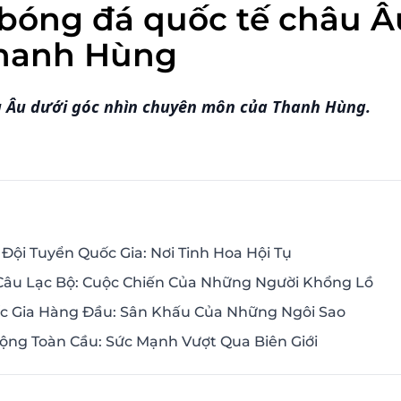
óng đá quốc tế châu Âu
Thanh Hùng
 Âu dưới góc nhìn chuyên môn của Thanh Hùng.
 Đội Tuyển Quốc Gia: Nơi Tinh Hoa Hội Tụ
 Câu Lạc Bộ: Cuộc Chiến Của Những Người Khổng Lồ
ốc Gia Hàng Đầu: Sân Khấu Của Những Ngôi Sao
ộng Toàn Cầu: Sức Mạnh Vượt Qua Biên Giới