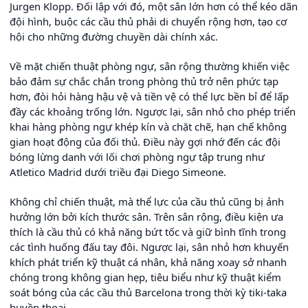
Jurgen Klopp. Đối lập với đó, một sân lớn hơn có thể kéo dãn
đội hình, buộc các cầu thủ phải di chuyển rộng hơn, tạo cơ
hội cho những đường chuyền dài chính xác.
Về mặt chiến thuật phòng ngự, sân rộng thường khiến việc
bảo đảm sự chắc chắn trong phòng thủ trở nên phức tạp
hơn, đòi hỏi hàng hậu vệ và tiền vệ có thể lực bền bỉ để lấp
đầy các khoảng trống lớn. Ngược lại, sân nhỏ cho phép triển
khai hàng phòng ngự khép kín và chặt chẽ, hạn chế không
gian hoạt động của đối thủ. Điều này gợi nhớ đến các đội
bóng lừng danh với lối chơi phòng ngự tập trung như
Atletico Madrid dưới triều đại Diego Simeone.
Không chỉ chiến thuật, mà thể lực của cầu thủ cũng bị ảnh
hưởng lớn bởi kích thước sân. Trên sân rộng, điều kiện ưa
thích là cầu thủ có khả năng bứt tốc và giữ bình tĩnh trong
các tình huống đấu tay đôi. Ngược lại, sân nhỏ hơn khuyến
khích phát triển kỹ thuật cá nhân, khả năng xoay sở nhanh
chóng trong không gian hẹp, tiêu biểu như kỹ thuật kiểm
soát bóng của các cầu thủ Barcelona trong thời kỳ tiki-taka
huyền thoại.