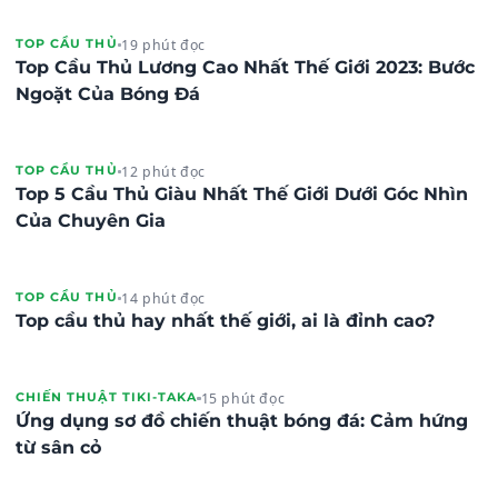
19 phút đọc
TOP CẦU THỦ
Top Cầu Thủ Lương Cao Nhất Thế Giới 2023: Bước
Ngoặt Của Bóng Đá
12 phút đọc
TOP CẦU THỦ
Top 5 Cầu Thủ Giàu Nhất Thế Giới Dưới Góc Nhìn
Của Chuyên Gia
14 phút đọc
TOP CẦU THỦ
Top cầu thủ hay nhất thế giới, ai là đỉnh cao?
15 phút đọc
CHIẾN THUẬT TIKI-TAKA
Ứng dụng sơ đồ chiến thuật bóng đá: Cảm hứng
từ sân cỏ