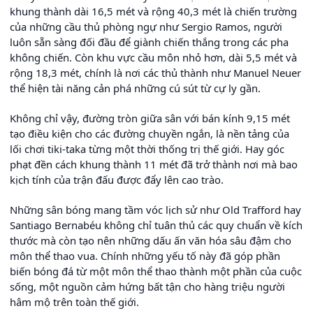
khung thành dài 16,5 mét và rộng 40,3 mét là chiến trường
của những cầu thủ phòng ngự như Sergio Ramos, người
luôn sẵn sàng đối đầu để giành chiến thắng trong các pha
không chiến. Còn khu vực cầu môn nhỏ hơn, dài 5,5 mét và
rộng 18,3 mét, chính là nơi các thủ thành như Manuel Neuer
thể hiện tài năng cản phá những cú sút từ cự ly gần.
Không chỉ vậy, đường tròn giữa sân với bán kính 9,15 mét
tạo điều kiện cho các đường chuyền ngắn, là nền tảng của
lối chơi tiki-taka từng một thời thống trị thế giới. Hay góc
phạt đền cách khung thành 11 mét đã trở thành nơi mà bao
kịch tính của trận đấu được đẩy lên cao trào.
Những sân bóng mang tầm vóc lịch sử như Old Trafford hay
Santiago Bernabéu không chỉ tuân thủ các quy chuẩn về kích
thước mà còn tạo nên những dấu ấn văn hóa sâu đậm cho
môn thể thao vua. Chính những yếu tố này đã góp phần
biến bóng đá từ một môn thể thao thành một phần của cuộc
sống, một nguồn cảm hứng bất tận cho hàng triệu người
hâm mộ trên toàn thế giới.