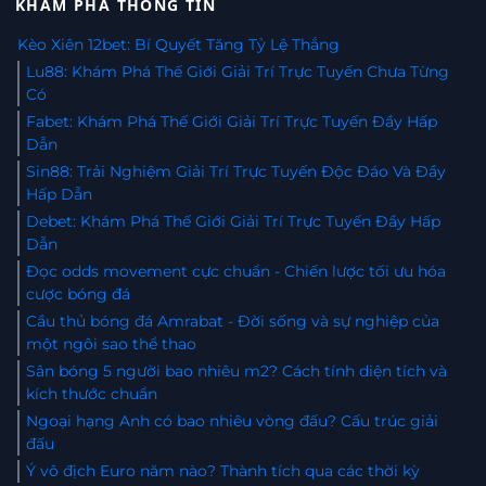
KHÁM PHÁ THÔNG TIN
Kèo Xiên 12bet: Bí Quyết Tăng Tỷ Lệ Thắng
Lu88: Khám Phá Thế Giới Giải Trí Trực Tuyến Chưa Từng
Có
Fabet: Khám Phá Thế Giới Giải Trí Trực Tuyến Đầy Hấp
Dẫn
Sin88: Trải Nghiệm Giải Trí Trực Tuyến Độc Đáo Và Đầy
Hấp Dẫn
Debet: Khám Phá Thế Giới Giải Trí Trực Tuyến Đầy Hấp
Dẫn
Đọc odds movement cực chuẩn - Chiến lược tối ưu hóa
cược bóng đá
Cầu thủ bóng đá Amrabat - Đời sống và sự nghiệp của
một ngôi sao thể thao
Sân bóng 5 người bao nhiêu m2? Cách tính diện tích và
kích thước chuẩn
Ngoại hạng Anh có bao nhiêu vòng đấu? Cấu trúc giải
đấu
Ý vô địch Euro năm nào? Thành tích qua các thời kỳ