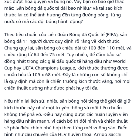
xúc được hoà quyện và bùng nổ. Vậy bạn có bao giờ thắc
mắc: 'Sân bóng đá quốc tế dài bao nhiêu?' và tại sao kích
thước lại có thể ảnh hưởng đến từng đường bóng, từng
nước cờ mà các đội bóng hành động?
Theo tiêu chuẩn của Liên đoàn Bóng đá Quốc tế (FIFA), sân
bóng đá 11 người được quy định rõ ràng về kích thước.
Chung quy lại, sân bóng có chiều dài từ 100 đến 110 mét, và
chiều rộng từ 64 đến 75 mét. Tuy nhiên, để đảm bảo sự
đồng nhất trong các giải đấu quốc tế hàng đầu như World
Cup hay UEFA Champions League, kích thước thường được
chuẩn hóa là 105 x 68 mét. Đây là những con số không chỉ
là quy định mà còn là chiến trường kích thước vàng, nơi mọi
chiến thuật dường như được phát huy tối đa.
Nếu nhìn lại lịch sử, nhiều sân bóng nổi tiếng thế giới đã giữ
kích thước này như một truyền thống và một tiêu chuẩn
không thể phá vỡ. Điều này cũng được các huấn luyện viên
hàng đầu nhấn mạnh, vì cách bố trí đội hình và chiến thuật
sẽ phải điều chỉnh phù hợp theo từng mét vuông sân. Điển
hình như câu chuyện của HLV huyền thoại Arrigo Sacchi,